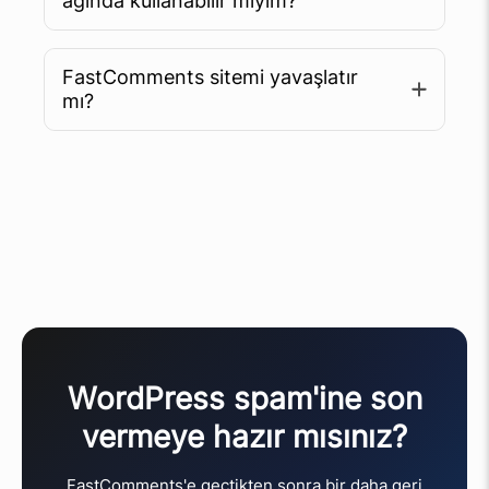
ağında kullanabilir miyim?
FastComments sitemi yavaşlatır
mı?
WordPress spam'ine son
vermeye hazır mısınız?
FastComments'e geçtikten sonra bir daha geri