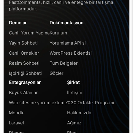
FastComments, hızlı, canlı ve entegre bir tartışma
platformudur.
Demolar
Dokümantasyon
Canlı Yorum Yapma
Kurulum
Yayın Sohbeti
Yorumlama API'si
Canlı Örnekler
WordPress Eklentisi
Resim Sohbeti
Tüm Belgeler
İşbirliği Sohbeti
Göçler
Entegrasyonlar
Şirket
Büyük Alanlar
İletişim
Web sitesine yorum ekleme
%30 Ortaklık Programı
Moodle
Hakkımızda
Laravel
Ağımız
Django
Blog