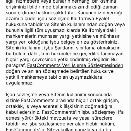
ilgili hizmetlere veya bunların herhangi bir kısmına
erişiminizi bildirimde bulunmaksızın dilediği zaman
sona erdirme hakkını saklı tutar. Kanunun izin verdiği
azami ölçüde, işbu sözleşme Kaliforniya Eyaleti
hukukuna tabidir ve Sitenin kullanımından doğan veya
bununla ilgili tüm uyuşmazlıklarda Kaliforniya'daki
mahkemelerin münhasır yargı yetkisine ve münhasır
yargı yeri olduğuna işbu belgeyle rıza gösterirsiniz.
Sitenin kullanımı, işbu Şartların, sınırlama olmaksızın
bu bölüm dâhil, tüm hükümlerine geçerlilik tanımayan
hiçbir yargı çevresinde yetkilendirilmiş değildir. Bu
paragraf,
FastComments Veri İşleme Sözleşmesinden
doğan ve anılan sözleşmede belirtilen hukuka ve
yetkili mahkemeye tabi olan uyuşmazlıklara
uygulanmaz.
İşbu sözleşme veya Sitenin kullanımı sonucunda
sizinle FastComments arasında hiçbir ortak girişim,
ortaklık, iş veya acentelik ilişkisinin doğmadığını
kabul edersiniz. FastComments'in işbu sözleşmeyi ifa
etmesi yürürlükteki mevzuata ve yasal süreçlere
tabidir ve işbu sözleşmede yer alan hiçbir hüküm,
FastComments'in, Siteyi kullanmanızla ya da bu