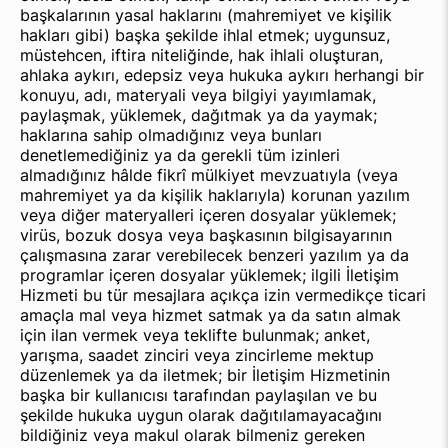
başkalarının yasal haklarını (mahremiyet ve kişilik
hakları gibi) başka şekilde ihlal etmek; uygunsuz,
müstehcen, iftira niteliğinde, hak ihlali oluşturan,
ahlaka aykırı, edepsiz veya hukuka aykırı herhangi bir
konuyu, adı, materyali veya bilgiyi yayımlamak,
paylaşmak, yüklemek, dağıtmak ya da yaymak;
haklarına sahip olmadığınız veya bunları
denetlemediğiniz ya da gerekli tüm izinleri
almadığınız hâlde fikrî mülkiyet mevzuatıyla (veya
mahremiyet ya da kişilik haklarıyla) korunan yazılım
veya diğer materyalleri içeren dosyalar yüklemek;
virüs, bozuk dosya veya başkasının bilgisayarının
çalışmasına zarar verebilecek benzeri yazılım ya da
programlar içeren dosyalar yüklemek; ilgili İletişim
Hizmeti bu tür mesajlara açıkça izin vermedikçe ticari
amaçla mal veya hizmet satmak ya da satın almak
için ilan vermek veya teklifte bulunmak; anket,
yarışma, saadet zinciri veya zincirleme mektup
düzenlemek ya da iletmek; bir İletişim Hizmetinin
başka bir kullanıcısı tarafından paylaşılan ve bu
şekilde hukuka uygun olarak dağıtılamayacağını
bildiğiniz veya makul olarak bilmeniz gereken