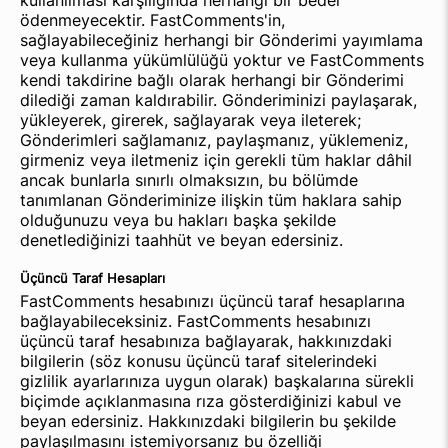
kullanılması karşılığında herhangi bir bedel
ödenmeyecektir. FastComments'in,
sağlayabileceğiniz herhangi bir Gönderimi yayımlama
veya kullanma yükümlülüğü yoktur ve FastComments
kendi takdirine bağlı olarak herhangi bir Gönderimi
dilediği zaman kaldırabilir. Gönderiminizi paylaşarak,
yükleyerek, girerek, sağlayarak veya ileterek;
Gönderimleri sağlamanız, paylaşmanız, yüklemeniz,
girmeniz veya iletmeniz için gerekli tüm haklar dâhil
ancak bunlarla sınırlı olmaksızın, bu bölümde
tanımlanan Gönderiminize ilişkin tüm haklara sahip
olduğunuzu veya bu hakları başka şekilde
denetlediğinizi taahhüt ve beyan edersiniz.
Üçüncü Taraf Hesapları
FastComments hesabınızı üçüncü taraf hesaplarına
bağlayabileceksiniz. FastComments hesabınızı
üçüncü taraf hesabınıza bağlayarak, hakkınızdaki
bilgilerin (söz konusu üçüncü taraf sitelerindeki
gizlilik ayarlarınıza uygun olarak) başkalarına sürekli
biçimde açıklanmasına rıza gösterdiğinizi kabul ve
beyan edersiniz. Hakkınızdaki bilgilerin bu şekilde
paylaşılmasını istemiyorsanız bu özelliği