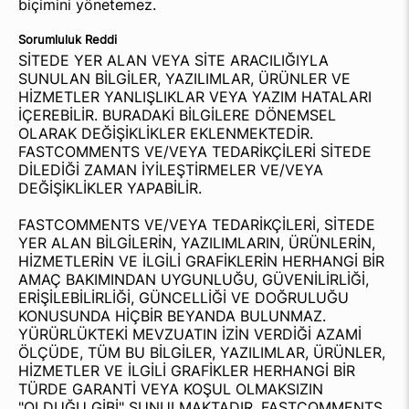
biçimini yönetemez.
Sorumluluk Reddi
SİTEDE YER ALAN VEYA SİTE ARACILIĞIYLA
SUNULAN BİLGİLER, YAZILIMLAR, ÜRÜNLER VE
HİZMETLER YANLIŞLIKLAR VEYA YAZIM HATALARI
İÇEREBİLİR. BURADAKİ BİLGİLERE DÖNEMSEL
OLARAK DEĞİŞİKLİKLER EKLENMEKTEDİR.
FASTCOMMENTS VE/VEYA TEDARİKÇİLERİ SİTEDE
DİLEDİĞİ ZAMAN İYİLEŞTİRMELER VE/VEYA
DEĞİŞİKLİKLER YAPABİLİR.
FASTCOMMENTS VE/VEYA TEDARİKÇİLERİ, SİTEDE
YER ALAN BİLGİLERİN, YAZILIMLARIN, ÜRÜNLERİN,
HİZMETLERİN VE İLGİLİ GRAFİKLERİN HERHANGİ BİR
AMAÇ BAKIMINDAN UYGUNLUĞU, GÜVENİLİRLİĞİ,
ERİŞİLEBİLİRLİĞİ, GÜNCELLİĞİ VE DOĞRULUĞU
KONUSUNDA HİÇBİR BEYANDA BULUNMAZ.
YÜRÜRLÜKTEKİ MEVZUATIN İZİN VERDİĞİ AZAMİ
ÖLÇÜDE, TÜM BU BİLGİLER, YAZILIMLAR, ÜRÜNLER,
HİZMETLER VE İLGİLİ GRAFİKLER HERHANGİ BİR
TÜRDE GARANTİ VEYA KOŞUL OLMAKSIZIN
"OLDUĞU GİBİ" SUNULMAKTADIR. FASTCOMMENTS