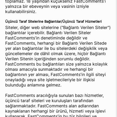
toplamaz. 18 yaşından küçükseniz FastComments'i
yalnızca bir ebeveynin veya vasinin izniyle
kullanabilirsiniz.
Üçüncü Taraf Sitelerine Bağlantılar/Üçüncü Taraf Hizmetleri
Siteler, diğer web sitelerine ("Bağlantı Verilen Siteler")
bağlantılar içerebilir. Bağlantı Verilen Siteler
FastComments'in denetiminde değildir ve
FastComments, herhangi bir Bağlantı Verilen Sitede
yer alan bağlantılar ile bu sitelerdeki değişiklik veya
güncellemeler de dâhil olmak üzere, hiçbir Bağlantı
Verilen Sitenin içeriğinden sorumlu değildir.
FastComments bu bağlantıları size yalnızca kolaylık
olması amacıyla sunmaktadır ve herhangi bir
bağlantının yer alması, FastComments'in ilgili siteyi
onayladığı veya site işletmecileriyle bir ilişkisi
bulunduğu anlamına gelmez.
FastComments aracılığıyla sunulan bazı hizmetler,
üçüncü taraf siteleri ve kuruluşları tarafından
sağlanmaktadır. FastComments alan adlarından
kaynaklanan herhangi bir ürünü, hizmeti veya işlevi
kullanarak, FastComments'in bu tür bilgileri ve