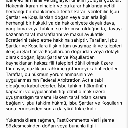
idare edilen nihai ve bağlayıcı tahkim yoluyla çözülür.
Hakemin kararı nihaidir ve bu karar hakkında yetkili
herhangi bir mahkemede tenfiz kararı verilebilir. İşbu
Şartlar ve Koşullardan doğan veya bunlarla ilgili
herhangi bir hukuki ya da hakkaniyete dayalı dava,
yargılama veya tahkim söz konusu olduğunda, davayı
kazanan taraf masraflarını ve makul avukatlık
ücretlerini talep etme hakkına sahiptir. Taraflar, işbu
Şartlar ve Koşullara ilişkin tüm uyuşmazlık ve talepleri
ile işbu Şartlar ve Koşullardan doğrudan veya dolaylı
olarak doğan, işbu Şartlar ve Koşullardan
kaynaklanan haksız fiil talepleri dâhil olmak üzere
tüm uyuşmazlıkları tahkime götürmeyi kabul ederler.
Taraflar, bu hükmün yorumlanmasının ve
uygulanmasının Federal Arbitration Act'e tabi
olduğunu kabul ederler. İşbu tahkim hükmünün
kapsamı ve uygulanabilirliği dâhil olmak üzere
uyuşmazlığın tamamı Hakem tarafından karara
bağlanır. İşbu tahkim hükmü, işbu Şartlar ve Koşulların
sona ermesinden sonra da yürürlükte kalır.
Yukarıdakilere rağmen,
FastComments Veri İşleme
Sözleşmesinden
doğan veya bununla ilgili