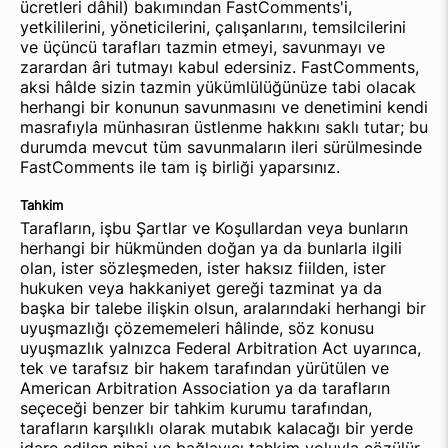
ücretleri dâhil) bakımından FastComments'i,
yetkililerini, yöneticilerini, çalışanlarını, temsilcilerini
ve üçüncü tarafları tazmin etmeyi, savunmayı ve
zarardan âri tutmayı kabul edersiniz. FastComments,
aksi hâlde sizin tazmin yükümlülüğünüze tabi olacak
herhangi bir konunun savunmasını ve denetimini kendi
masrafıyla münhasıran üstlenme hakkını saklı tutar; bu
durumda mevcut tüm savunmaların ileri sürülmesinde
FastComments ile tam iş birliği yaparsınız.
Tahkim
Tarafların, işbu Şartlar ve Koşullardan veya bunların
herhangi bir hükmünden doğan ya da bunlarla ilgili
olan, ister sözleşmeden, ister haksız fiilden, ister
hukuken veya hakkaniyet gereği tazminat ya da
başka bir talebe ilişkin olsun, aralarındaki herhangi bir
uyuşmazlığı çözememeleri hâlinde, söz konusu
uyuşmazlık yalnızca Federal Arbitration Act uyarınca,
tek ve tarafsız bir hakem tarafından yürütülen ve
American Arbitration Association ya da tarafların
seçeceği benzer bir tahkim kurumu tarafından,
tarafların karşılıklı olarak mutabık kalacağı bir yerde