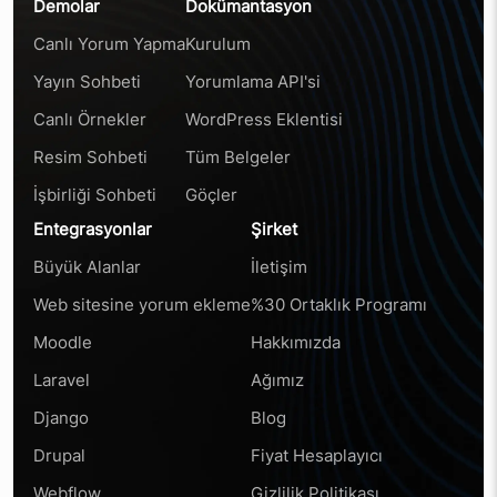
Demolar
Dokümantasyon
Canlı Yorum Yapma
Kurulum
Yayın Sohbeti
Yorumlama API'si
Canlı Örnekler
WordPress Eklentisi
Resim Sohbeti
Tüm Belgeler
İşbirliği Sohbeti
Göçler
Entegrasyonlar
Şirket
Büyük Alanlar
İletişim
Web sitesine yorum ekleme
%30 Ortaklık Programı
Moodle
Hakkımızda
Laravel
Ağımız
Django
Blog
Drupal
Fiyat Hesaplayıcı
Webflow
Gizlilik Politikası