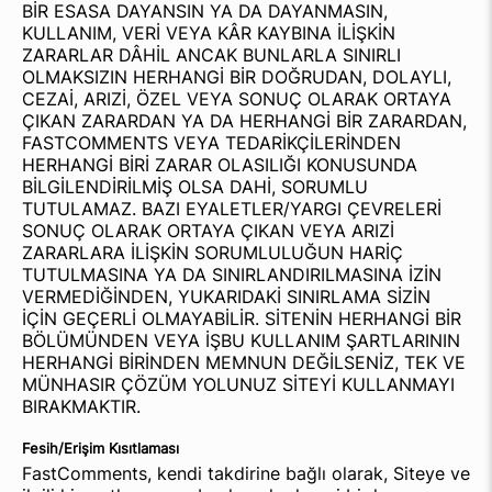
BİR ESASA DAYANSIN YA DA DAYANMASIN,
KULLANIM, VERİ VEYA KÂR KAYBINA İLİŞKİN
ZARARLAR DÂHİL ANCAK BUNLARLA SINIRLI
OLMAKSIZIN HERHANGİ BİR DOĞRUDAN, DOLAYLI,
CEZAİ, ARIZİ, ÖZEL VEYA SONUÇ OLARAK ORTAYA
ÇIKAN ZARARDAN YA DA HERHANGİ BİR ZARARDAN,
FASTCOMMENTS VEYA TEDARİKÇİLERİNDEN
HERHANGİ BİRİ ZARAR OLASILIĞI KONUSUNDA
BİLGİLENDİRİLMİŞ OLSA DAHİ, SORUMLU
TUTULAMAZ. BAZI EYALETLER/YARGI ÇEVRELERİ
SONUÇ OLARAK ORTAYA ÇIKAN VEYA ARIZİ
ZARARLARA İLİŞKİN SORUMLULUĞUN HARİÇ
TUTULMASINA YA DA SINIRLANDIRILMASINA İZİN
VERMEDİĞİNDEN, YUKARIDAKİ SINIRLAMA SİZİN
İÇİN GEÇERLİ OLMAYABİLİR. SİTENİN HERHANGİ BİR
BÖLÜMÜNDEN VEYA İŞBU KULLANIM ŞARTLARININ
HERHANGİ BİRİNDEN MEMNUN DEĞİLSENİZ, TEK VE
MÜNHASIR ÇÖZÜM YOLUNUZ SİTEYİ KULLANMAYI
BIRAKMAKTIR.
Fesih/Erişim Kısıtlaması
FastComments, kendi takdirine bağlı olarak, Siteye ve