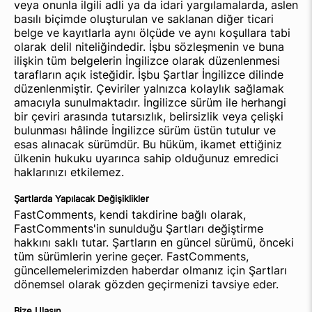
veya onunla ilgili adli ya da idari yargılamalarda, aslen
basılı biçimde oluşturulan ve saklanan diğer ticari
belge ve kayıtlarla aynı ölçüde ve aynı koşullara tabi
olarak delil niteliğindedir. İşbu sözleşmenin ve buna
ilişkin tüm belgelerin İngilizce olarak düzenlenmesi
tarafların açık isteğidir. İşbu Şartlar İngilizce dilinde
düzenlenmiştir. Çeviriler yalnızca kolaylık sağlamak
amacıyla sunulmaktadır. İngilizce sürüm ile herhangi
bir çeviri arasında tutarsızlık, belirsizlik veya çelişki
bulunması hâlinde İngilizce sürüm üstün tutulur ve
esas alınacak sürümdür. Bu hüküm, ikamet ettiğiniz
ülkenin hukuku uyarınca sahip olduğunuz emredici
haklarınızı etkilemez.
Şartlarda Yapılacak Değişiklikler
FastComments, kendi takdirine bağlı olarak,
FastComments'in sunulduğu Şartları değiştirme
hakkını saklı tutar. Şartların en güncel sürümü, önceki
tüm sürümlerin yerine geçer. FastComments,
güncellemelerimizden haberdar olmanız için Şartları
dönemsel olarak gözden geçirmenizi tavsiye eder.
Bize Ulaşın