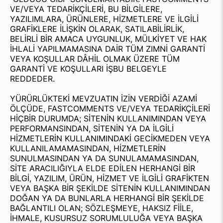
VE/VEYA TEDARİKÇİLERİ, BU BİLGİLERE,
YAZILIMLARA, ÜRÜNLERE, HİZMETLERE VE İLGİLİ
GRAFİKLERE İLİŞKİN OLARAK, SATILABİLİRLİK,
BELİRLİ BİR AMACA UYGUNLUK, MÜLKİYET VE HAK
İHLALİ YAPILMAMASINA DAİR TÜM ZIMNİ GARANTİ
VEYA KOŞULLAR DÂHİL OLMAK ÜZERE TÜM
GARANTİ VE KOŞULLARI İŞBU BELGEYLE
REDDEDER.
YÜRÜRLÜKTEKİ MEVZUATIN İZİN VERDİĞİ AZAMİ
ÖLÇÜDE, FASTCOMMENTS VE/VEYA TEDARİKÇİLERİ
HİÇBİR DURUMDA; SİTENİN KULLANIMINDAN VEYA
PERFORMANSINDAN, SİTENİN YA DA İLGİLİ
HİZMETLERİN KULLANIMINDAKİ GECİKMEDEN VEYA
KULLANILAMAMASINDAN, HİZMETLERİN
SUNULMASINDAN YA DA SUNULAMAMASINDAN,
SİTE ARACILIĞIYLA ELDE EDİLEN HERHANGİ BİR
BİLGİ, YAZILIM, ÜRÜN, HİZMET VE İLGİLİ GRAFİKTEN
VEYA BAŞKA BİR ŞEKİLDE SİTENİN KULLANIMINDAN
DOĞAN YA DA BUNLARLA HERHANGİ BİR ŞEKİLDE
BAĞLANTILI OLAN; SÖZLEŞMEYE, HAKSIZ FİİLE,
İHMALE, KUSURSUZ SORUMLULUĞA VEYA BAŞKA