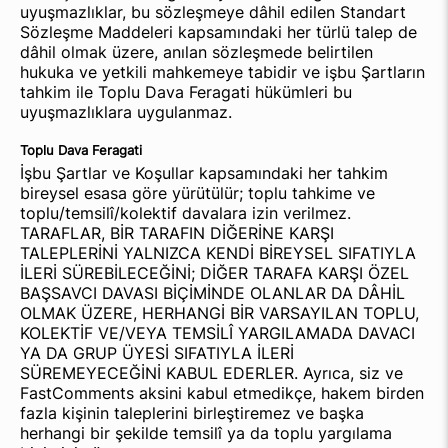
uyuşmazlıklar, bu sözleşmeye dâhil edilen Standart
Sözleşme Maddeleri kapsamındaki her türlü talep de
dâhil olmak üzere, anılan sözleşmede belirtilen
hukuka ve yetkili mahkemeye tabidir ve işbu Şartların
tahkim ile Toplu Dava Feragati hükümleri bu
uyuşmazlıklara uygulanmaz.
Toplu Dava Feragati
İşbu Şartlar ve Koşullar kapsamındaki her tahkim
bireysel esasa göre yürütülür; toplu tahkime ve
toplu/temsilî/kolektif davalara izin verilmez.
TARAFLAR, BİR TARAFIN DİĞERİNE KARŞI
TALEPLERİNİ YALNIZCA KENDİ BİREYSEL SIFATIYLA
İLERİ SÜREBİLECEĞİNİ; DİĞER TARAFA KARŞI ÖZEL
BAŞSAVCI DAVASI BİÇİMİNDE OLANLAR DA DÂHİL
OLMAK ÜZERE, HERHANGİ BİR VARSAYILAN TOPLU,
KOLEKTİF VE/VEYA TEMSİLÎ YARGILAMADA DAVACI
YA DA GRUP ÜYESİ SIFATIYLA İLERİ
SÜREMEYECEĞİNİ KABUL EDERLER. Ayrıca, siz ve
FastComments aksini kabul etmedikçe, hakem birden
fazla kişinin taleplerini birleştiremez ve başka
herhangi bir şekilde temsilî ya da toplu yargılama