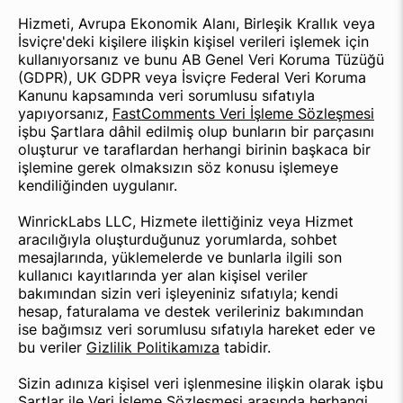
Hizmeti, Avrupa Ekonomik Alanı, Birleşik Krallık veya
İsviçre'deki kişilere ilişkin kişisel verileri işlemek için
kullanıyorsanız ve bunu AB Genel Veri Koruma Tüzüğü
(GDPR), UK GDPR veya İsviçre Federal Veri Koruma
Kanunu kapsamında veri sorumlusu sıfatıyla
yapıyorsanız,
FastComments Veri İşleme Sözleşmesi
işbu Şartlara dâhil edilmiş olup bunların bir parçasını
oluşturur ve taraflardan herhangi birinin başkaca bir
işlemine gerek olmaksızın söz konusu işlemeye
kendiliğinden uygulanır.
WinrickLabs LLC, Hizmete ilettiğiniz veya Hizmet
aracılığıyla oluşturduğunuz yorumlarda, sohbet
mesajlarında, yüklemelerde ve bunlarla ilgili son
kullanıcı kayıtlarında yer alan kişisel veriler
bakımından sizin veri işleyeniniz sıfatıyla; kendi
hesap, faturalama ve destek verileriniz bakımından
ise bağımsız veri sorumlusu sıfatıyla hareket eder ve
bu veriler
Gizlilik Politikamıza
tabidir.
Sizin adınıza kişisel veri işlenmesine ilişkin olarak işbu
Şartlar ile Veri İşleme Sözleşmesi arasında herhangi