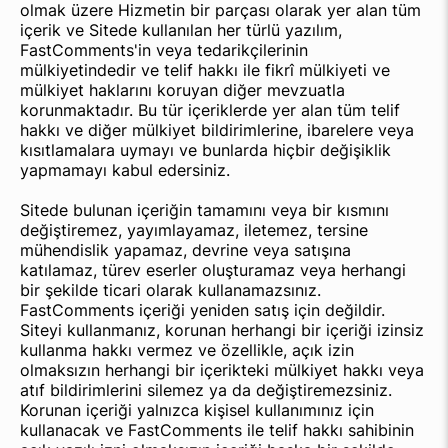
olmak üzere Hizmetin bir parçası olarak yer alan tüm
içerik ve Sitede kullanılan her türlü yazılım,
FastComments'in veya tedarikçilerinin
mülkiyetindedir ve telif hakkı ile fikrî mülkiyeti ve
mülkiyet haklarını koruyan diğer mevzuatla
korunmaktadır. Bu tür içeriklerde yer alan tüm telif
hakkı ve diğer mülkiyet bildirimlerine, ibarelere veya
kısıtlamalara uymayı ve bunlarda hiçbir değişiklik
yapmamayı kabul edersiniz.
Sitede bulunan içeriğin tamamını veya bir kısmını
değiştiremez, yayımlayamaz, iletemez, tersine
mühendislik yapamaz, devrine veya satışına
katılamaz, türev eserler oluşturamaz veya herhangi
bir şekilde ticari olarak kullanamazsınız.
FastComments içeriği yeniden satış için değildir.
Siteyi kullanmanız, korunan herhangi bir içeriği izinsiz
kullanma hakkı vermez ve özellikle, açık izin
olmaksızın herhangi bir içerikteki mülkiyet hakkı veya
atıf bildirimlerini silemez ya da değiştiremezsiniz.
Korunan içeriği yalnızca kişisel kullanımınız için
kullanacak ve FastComments ile telif hakkı sahibinin