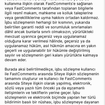
kullanıma ilişkin olarak FastComments'e sağlanan
veya FastComments tarafından toplanan bilgilerle
ilgili resmî makam, mahkeme ve kolluk taleplerine
veya gerekliliklerine uyma hakkını ortadan kaldırmaz.
İşbu sözleşmenin herhangi bir kısmının, yukarıda
belirtilen garanti reddi ve sorumluluk sınırlamaları
dâhil ancak bunlarla sınırlı olmaksızın, yürürlükteki
mevzuat uyarınca geçersiz veya uygulanamaz
olduğuna karar verilmesi hâlinde, geçersiz ya da
uygulanamaz hüküm, asıl hükmün amacına en yakın
geçerli ve uygulanabilir bir hükümle değiştirilmiş
sayılır ve sözleşmenin geri kalanı yürürlükte kalmaya
devam eder.
Burada aksi belirtilmedikçe, işbu sözleşme kullanıcı
ile FastComments arasında Siteye ilişkin sözleşmenin
tamamını oluşturur ve kullanıcı ile FastComments
arasında Siteye ilişkin olarak yapılmış, elektronik,
sözlü veya yazılı tüm önceki ya da eşzamanlı
iletişimlerin ve tekliflerin yerine geçer. İşbu
sözleşmenin ve elektronik biçimde yapılan her türlü
bildirimin basılı bir nüshası, işbu sözleşmeye dayanan