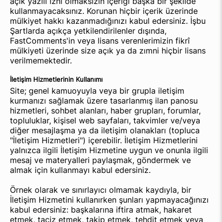
açık yazılı izni olmaksızın içeriği başka bir şekilde
kullanmayacaksınız. Korunan hiçbir içerik üzerinde
mülkiyet hakkı kazanmadığınızı kabul edersiniz. İşbu
Şartlarda açıkça yetkilendirilenler dışında,
FastComments'in veya lisans verenlerimizin fikrî
mülkiyeti üzerinde size açık ya da zımni hiçbir lisans
verilmemektedir.
İletişim Hizmetlerinin Kullanımı
Site; genel kamuoyuyla veya bir grupla iletişim
kurmanızı sağlamak üzere tasarlanmış ilan panosu
hizmetleri, sohbet alanları, haber grupları, forumlar,
topluluklar, kişisel web sayfaları, takvimler ve/veya
diğer mesajlaşma ya da iletişim olanakları (topluca
"İletişim Hizmetleri") içerebilir. İletişim Hizmetlerini
yalnızca ilgili İletişim Hizmetine uygun ve onunla ilgili
mesaj ve materyalleri paylaşmak, göndermek ve
almak için kullanmayı kabul edersiniz.
Örnek olarak ve sınırlayıcı olmamak kaydıyla, bir
İletişim Hizmetini kullanırken şunları yapmayacağınızı
kabul edersiniz: başkalarına iftira atmak, hakaret
etmek, taciz etmek, takip etmek, tehdit etmek veya