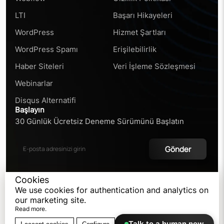
LTI
Başarı Hikayeleri
WordPress
Hizmet Şartları
WordPress Spamı
Erişilebilirlik
Haber Siteleri
Veri İşleme Sözleşmesi
Webinarlar
Disqus Alternatifi
Başlayın
30 Günlük Ücretsiz Deneme Sürümünü Başlatın
Gönder
Cookies
We use cookies for authentication and analytics on
©
2026
our marketing site.
Read more.
FastComments. Tüm
hakları saklıdır.
Talk to a human now