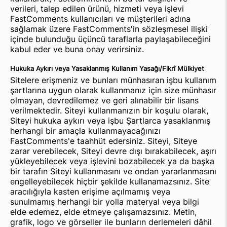
verileri, talep edilen ürünü, hizmeti veya işlevi
FastComments kullanıcıları ve müşterileri adına
sağlamak üzere FastComments'in sözleşmesel ilişki
içinde bulunduğu üçüncü taraflarla paylaşabileceğini
kabul eder ve buna onay verirsiniz.
Hukuka Aykırı veya Yasaklanmış Kullanım Yasağı/Fikrî Mülkiyet
Sitelere erişmeniz ve bunları münhasıran işbu kullanım
şartlarına uygun olarak kullanmanız için size münhasır
olmayan, devredilemez ve geri alınabilir bir lisans
verilmektedir. Siteyi kullanmanızın bir koşulu olarak,
Siteyi hukuka aykırı veya işbu Şartlarca yasaklanmış
herhangi bir amaçla kullanmayacağınızı
FastComments'e taahhüt edersiniz. Siteyi, Siteye
zarar verebilecek, Siteyi devre dışı bırakabilecek, aşırı
yükleyebilecek veya işlevini bozabilecek ya da başka
bir tarafın Siteyi kullanmasını ve ondan yararlanmasını
engelleyebilecek hiçbir şekilde kullanamazsınız. Site
aracılığıyla kasten erişime açılmamış veya
sunulmamış herhangi bir yolla materyal veya bilgi
elde edemez, elde etmeye çalışamazsınız. Metin,
grafik, logo ve görseller ile bunların derlemeleri dâhil