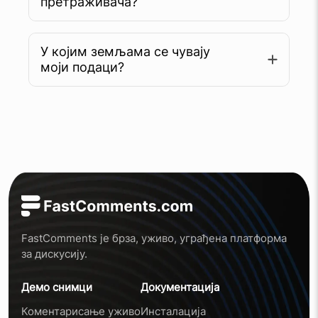
претраживача?
У којим земљама се чувају
Сазнајте више
моји подаци?
FastComments је брза, уживо, уграђена платформа
за дискусију.
Демо снимци
Документација
Коментарисање уживо
Инсталација