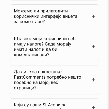
Можемо ли прилагодити
кориснички интерфејс виџета
за коментаре?
Шта ако моји корисници већ
имају налоге? Сада морају
имати налог и да би
коментарисали?
Да ли је за покретање
FastComments потребно нешто
посебно на мојој веб
страници?
Који су ваши SLA-ови за