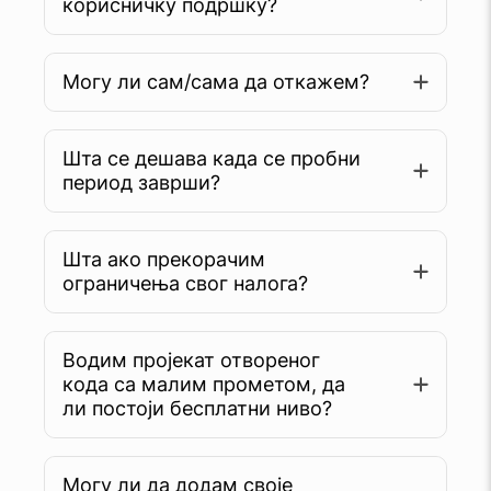
корисничку подршку?
Могу ли сам/сама да откажем?
Шта се дешава када се пробни
период заврши?
Шта ако прекорачим
ограничења свог налога?
Водим пројекат отвореног
кода са малим прометом, да
ли постоји бесплатни ниво?
Могу ли да додам своје