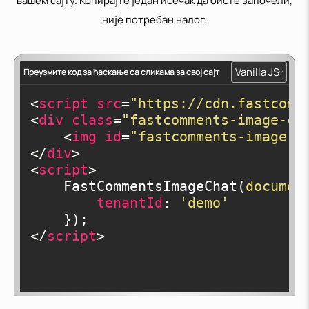
вашем сајту. Копирајте један исечак да бисте започели,
није потребан налог.
Vanilla JS
Преузмите код за ћаскање са сликама за свој сајт
<
script
src
=
"https://cdn.fastcomm
<
div
class
=
"fastcomments-image-ch
<
img
id
=
"fastcomments-image-c
</
div
>
<
script
>
    FastCommentsImageChat(
documen
tenantId
: 
'demo'
</
script
>