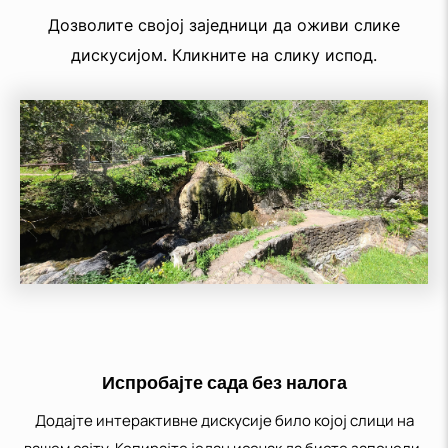
Дозволите својој заједници да оживи слике
дискусијом. Кликните на слику испод.
Испробајте сада без налога
Додајте интерактивне дискусије било којој слици на