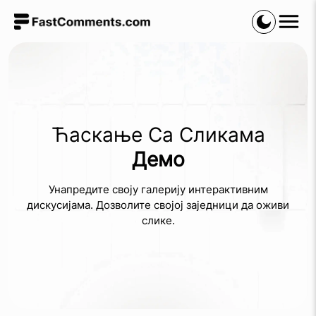
Ћаскање Са Сликама
Демо
Унапредите своју галерију интерактивним
дискусијама. Дозволите својој заједници да оживи
слике.