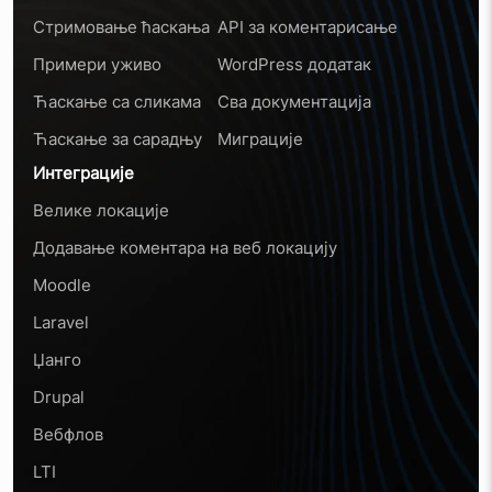
Стримовање ћаскања
API за коментарисање
Примери уживо
WordPress додатак
Ћаскање са сликама
Сва документација
Ћаскање за сарадњу
Миграције
Интеграције
Велике локације
Додавање коментара на веб локацију
Moodle
Laravel
Џанго
Drupal
Вебфлов
LTI