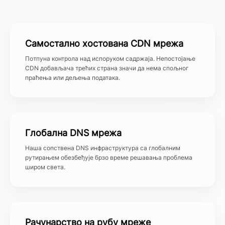
Самостално хостована CDN мрежа
Потпуна контрола над испоруком садржаја. Непостојање
CDN добављача трећих страна значи да нема спољног
праћења или дељења података.
Глобална DNS мрежа
Наша сопствена DNS инфраструктура са глобалним
рутирањем обезбеђује брзо време решавања проблема
широм света.
Рачунарство на рубу мреже