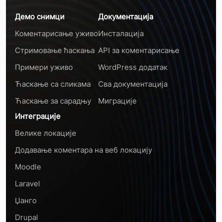
Демо снимци
Документација
Коментарисање уживо
Инсталација
Стримовање ћаскања
API за коментарисање
Примери уживо
WordPress додатак
Ћаскање са сликама
Сва документација
Ћаскање за сарадњу
Миграције
Интеграције
Велике локације
Додавање коментара на веб локацију
Moodle
Laravel
Џанго
Drupal