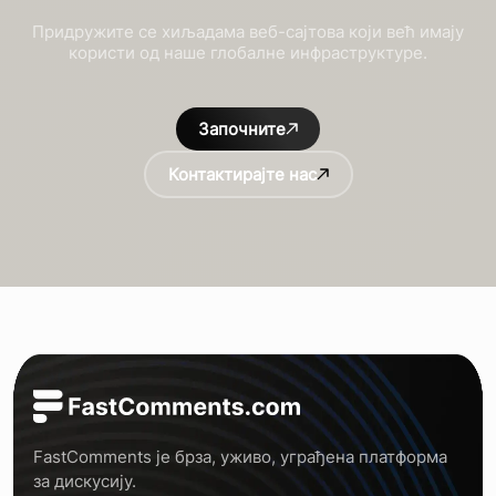
Придружите се хиљадама веб-сајтова који већ имају
користи од наше глобалне инфраструктуре.
Започните
Контактирајте нас
FastComments је брза, уживо, уграђена платформа
за дискусију.