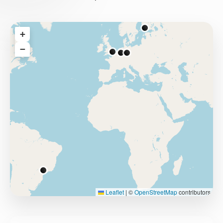
+
−
Leaflet
|
©
OpenStreetMap
contributors