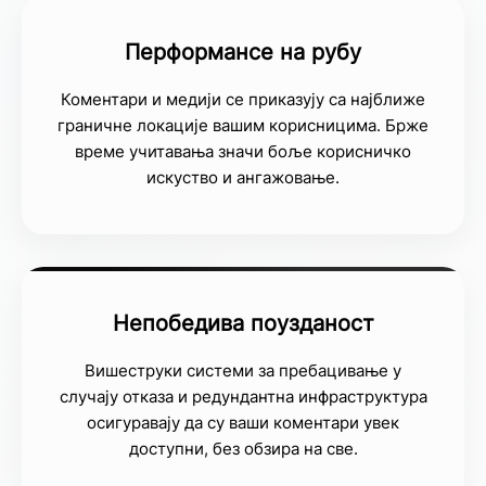
Перформансе на рубу
Коментари и медији се приказују са најближе
граничне локације вашим корисницима. Брже
време учитавања значи боље корисничко
искуство и ангажовање.
Непобедива поузданост
Вишеструки системи за пребацивање у
случају отказа и редундантна инфраструктура
осигуравају да су ваши коментари увек
доступни, без обзира на све.