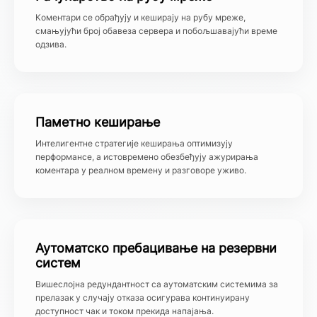
Коментари се обрађују и кеширају на рубу мреже,
смањујући број обавеза сервера и побољшавајући време
одзива.
Паметно кеширање
Интелигентне стратегије кеширања оптимизују
перформансе, а истовремено обезбеђују ажурирања
коментара у реалном времену и разговоре уживо.
Аутоматско пребацивање на резервни
систем
Вишеслојна редундантност са аутоматским системима за
прелазак у случају отказа осигурава континуирану
доступност чак и током прекида напајања.