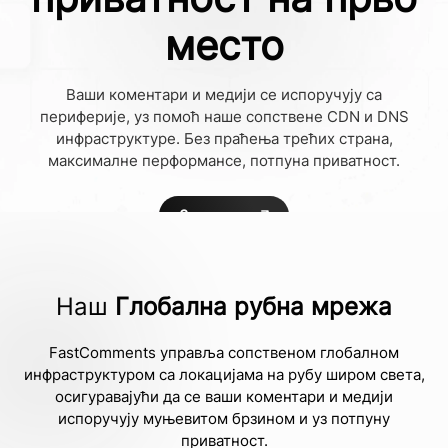
место
Ваши коментари и медији се испоручују са
периферије, уз помоћ наше сопствене CDN и DNS
инфраструктуре. Без праћења трећих страна,
максималне перформансе, потпуна приватност.
Започните
Сазнајте више
Наш
Глобална рубна мрежа
FastComments управља сопственом глобалном
инфраструктуром са локацијама на рубу широм света,
осигуравајући да се ваши коментари и медији
испоручују муњевитом брзином и уз потпуну
приватност.