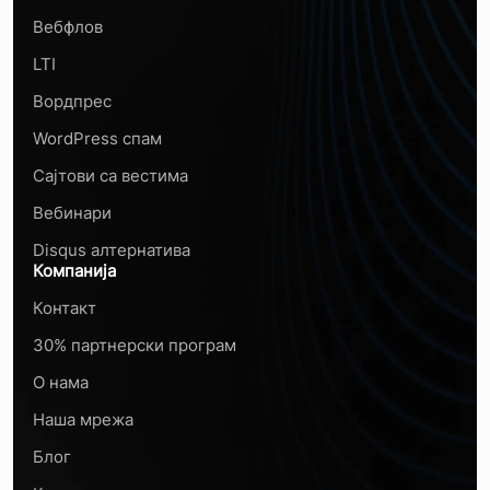
Вебфлов
LTI
Вордпрес
WordPress спам
Сајтови са вестима
Вебинари
Disqus алтернатива
Компанија
Контакт
30% партнерски програм
О нама
Наша мрежа
Блог