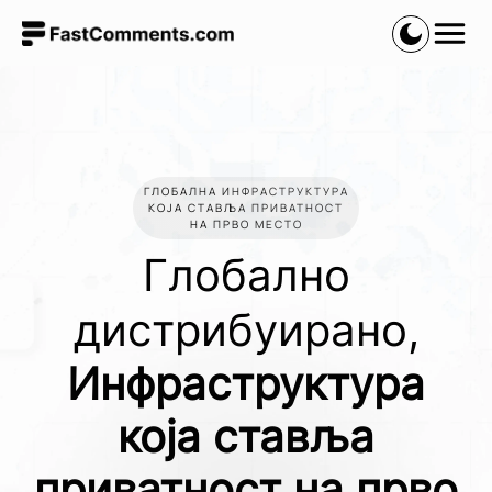
ГЛОБАЛНА ИНФРАСТРУКТУРА
КОЈА СТАВЉА ПРИВАТНОСТ
НА ПРВО МЕСТО
Глобално
дистрибуирано,
Инфраструктура
која ставља
приватност на прво