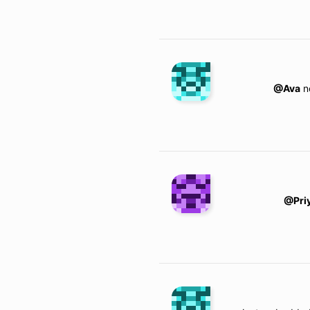
@Ava
no
@Pri