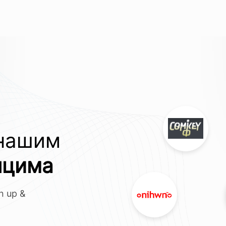
 нашим
пцима
gn up &