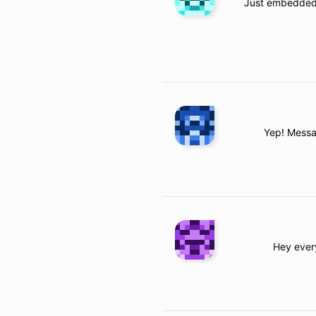
Just embedded 
Yep! Messag
Hey ever