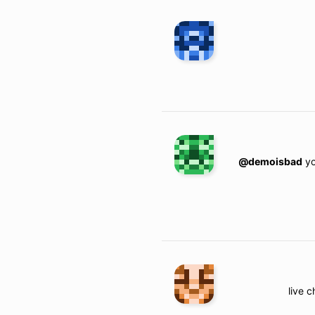
@demoisbad
yo
live c