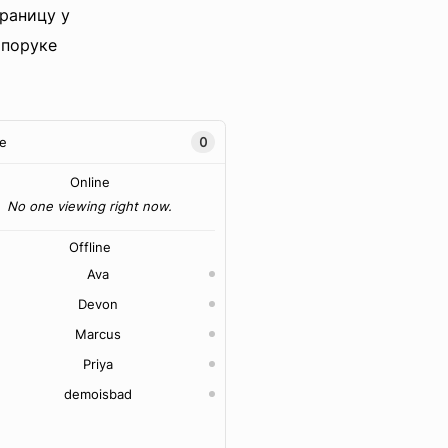
раницу у
 поруке
e
0
Online
No one viewing right now.
Offline
Ava
Devon
Marcus
Priya
demoisbad