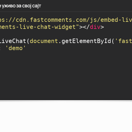
уживо за свој сајт
ps://cdn.fastcomments.com/js/embed-li
ments-live-chat-widget"
>
</
div
>
LiveChat(
document
.getElementById(
'fas
: 
'demo'