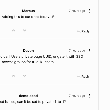
Marcus
7 hours ago
Adding this to our docs today. 🎉
Reply
Devon
7 hours ago
u can! Use a private page UUID, or gate it with SSO
access groups for true 1:1 chats.
Reply
demoisbad
7 hours ago
hat is nice, can it be set to private 1-to-1?