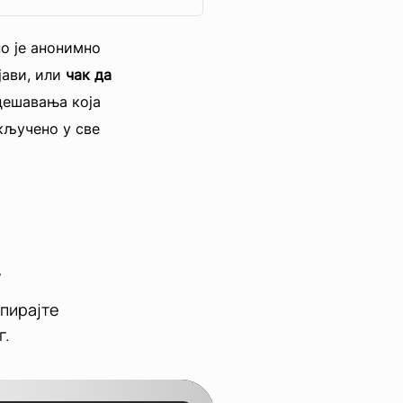
о је анонимно
јави, или
чак да
дешавања која
кључено у све
опирајте
г.