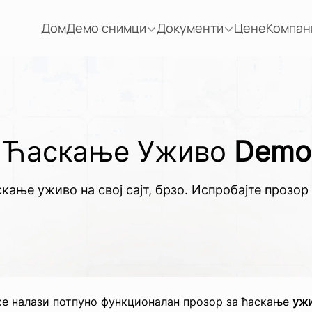
Дом
Демо снимци
Документи
Цене
Компан
Ћаскање Уживо
Demo
кање уживо на свој сајт, брзо. Испробајте прозо
се налази потпуно функционалан прозор за ћаскање
уж