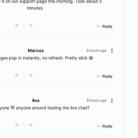
it on our support page this morning. Took about 5
minutes.
Reply
Marcus
8 hours ago
es pop in instantly, no refresh. Pretty slick 😄
Reply
Ava
8 hours ago
yone 👋 anyone around testing the live chat?
Reply