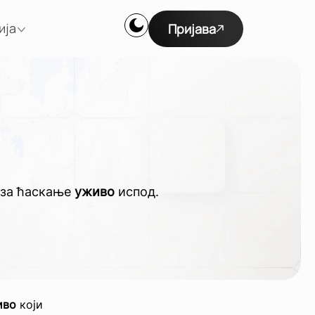
ија
Пријава
р за ћаскање
уживо
испод.
иво
који