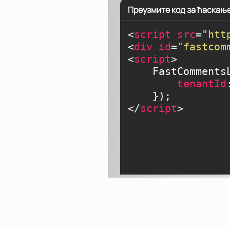
Преузмите код за ћаскање 
<
script
src
=
"htt
<
div
id
=
"fastcom
<
script
>
    FastComments
tenantId
</
script
>