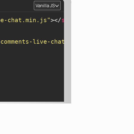
Vanilla JS
ve-chat.min.js"
>
</
script
>
tcomments-live-chat-widget'
), {
