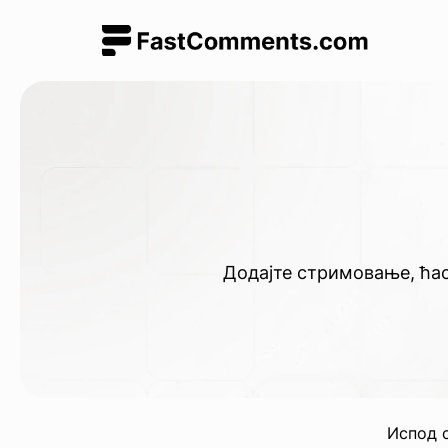
Додајте стримовање, ћас
Испод 