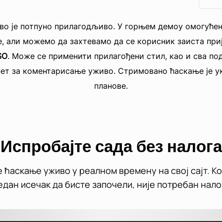
о је потпуно прилагодљиво. У горњем демоу омогућен
, али можемо да захтевамо да се корисник заиста при
SO
. Може се применити прилагођени стил, као и сва по
ет за коментарисање уживо. Стримовано ћаскање је у
планове.
Испробајте сада без налога
 ћаскање уживо у реалном времену на свој сајт. К
едан исечак да бисте започели, није потребан нало