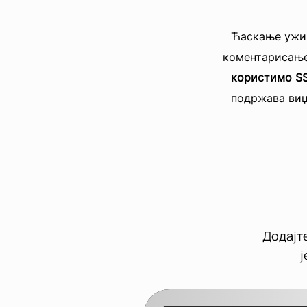
Ћаскање ужив
коментарисање
користимо S
подржава виџ
Додајте
ј