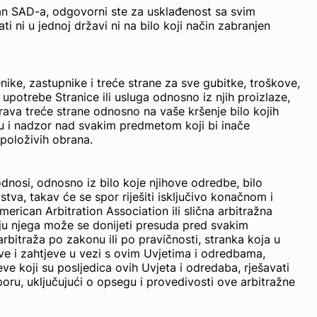
van SAD-a, odgovorni ste za usklađenost sa svim
ni u jednoj državi ni na bilo koji način zabranjen
nike, zastupnike i treće strane za sve gubitke, troškove,
potrebe Stranice ili usluga odnosno iz njih proizlaze,
prava treće strane odnosno na vaše kršenje bilo kojih
anu i nadzor nad svakim predmetom koji bi inače
položivih obrana.
h odnosi, odnosno iz bilo koje njihove odredbe, bilo
stva, takav će se spor riješiti isključivo konačnom i
erican Arbitration Association ili slična arbitražna
lju njega može se donijeti presuda pred svakim
arbitraža po zakonu ili po pravičnosti, stranka koja u
ve i zahtjeve u vezi s ovim Uvjetima i odredbama,
ve koji su posljedica ovih Uvjeta i odredaba, rješavati
oru, uključujući o opsegu i provedivosti ove arbitražne