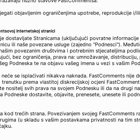
odražavaju nužno stavove FastCommentsa.
egati objavljenim ograničenjima upotrebe, reprodukcije i/ili
entsovoj internetskoj stranici
dostavljate Stranicama (uključujući povratne informacije i
nicu ili naše povezane usluge (zajedno "Podnesci"). Međutim
im povezanim društvima i potrebnim stjecateljima podlic
ujući, bez ograničenja, prava na: umnožavanje, distribuciju, 
vašeg Podneska te na objavu vašeg imena u vezi s vašim P
će se isplaćivati nikakva naknada. FastComments nije dužan
m trenutku prema vlastitoj diskrecijskoj ocjeni FastComment
te nositelj svih prava na svojem Podnesku ili da na drugi n
da Podneske dostavite, objavite, prenesete, unesete ili podn
 kod trećih strana. Povezivanjem svojeg FastComments rač
drugima (u skladu s vašim postavkama privatnosti na tim str
čajku.