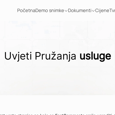
Početna
Demo snimke
Dokumenti
Cijene
Tv
Uvjeti Pružanja
usluge