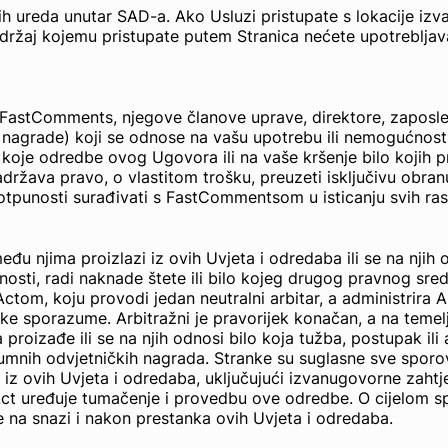
ih ureda unutar SAD-a. Ako Usluzi pristupate s lokacije iz
žaj kojemu pristupate putem Stranica nećete upotrebljavati 
ti FastComments, njegove članove uprave, direktore, zaposle
 nagrade) koji se odnose na vašu upotrebu ili nemogućnost u
o koje odredbe ovog Ugovora ili na vaše kršenje bilo kojih 
adržava pravo, o vlastitom trošku, preuzeti isključivu obr
otpunosti surađivati s FastCommentsom u isticanju svih ras
 među njima proizlazi iz ovih Uvjeta i odredaba ili se na nji
čnosti, radi naknade štete ili bilo kojeg drugog pravnog sred
om, koju provodi jedan neutralni arbitar, a administrira Am
ke sporazume. Arbitražni je pravorijek konačan, a na teme
roizađe ili se na njih odnosi bilo koja tužba, postupak ili 
umnih odvjetničkih nagrada. Stranke su suglasne sve sporo
 iz ovih Uvjeta i odredaba, uključujući izvanugovorne zahtje
Act uređuje tumačenje i provedbu ove odredbe. O cijelom sp
e na snazi i nakon prestanka ovih Uvjeta i odredaba.