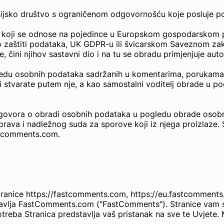
rnijsko društvo s ograničenom odgovornošću koje posluje
oji se odnose na pojedince u Europskom gospodarskom prosto
o zaštiti podataka, UK GDPR-u ili švicarskom Saveznom zak
, čini njihov sastavni dio i na tu se obradu primjenjuje auto
ogledu osobnih podataka sadržanih u komentarima, poruka
li stvarate putem nje, a kao samostalni voditelj obrade u po
 Ugovora o obradi osobnih podataka u pogledu obrade osob
prava i nadležnog suda za sporove koji iz njega proizlaze.
stcomments.com.
ranice https://fastcomments.com, https://eu.fastcomments.c
pravlja FastComments.com ("FastComments"). Stranice vam 
potreba Stranica predstavlja vaš pristanak na sve te Uvjete.