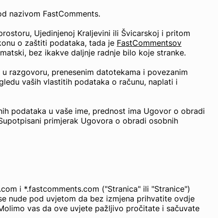
 pod nazivom FastComments.
ru, Ujedinjenoj Kraljevini ili Švicarskoj i pritom
onu o zaštiti podataka, tada je
FastCommentsov
matski, bez ikakve daljnje radnje bilo koje stranke.
ma u razgovoru, prenesenim datotekama i povezanim
gledu vaših vlastitih podataka o računu, naplati i
nih podataka u vaše ime, prednost ima Ugovor o obradi
 Supotpisani primjerak Ugovora o obradi osobnih
om i *.fastcomments.com ("Stranica" ili "Stranice")
se nude pod uvjetom da bez izmjena prihvatite ovdje
 Molimo vas da ove uvjete pažljivo pročitate i sačuvate