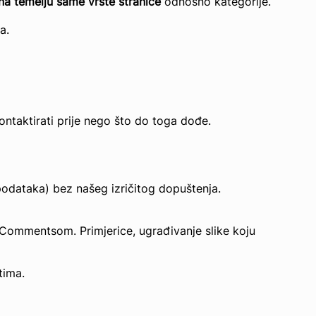
na temelju same vrste stranice
odnosno kategorije.
a.
taktirati prije nego što do toga dođe.
podataka) bez našeg izričitog dopuštenja.
tCommentsom. Primjerice, ugrađivanje slike koju
tima.