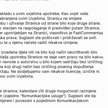
u skladu s ovim uvjetima upotrebe. Kao uvjet vaše
zabranjena ovim Uvjetima. Stranicu ne smijete
ebu i uživanje Stranice od strane bilo koje druge strane.
rno stavljen na raspolaganje ili predviđen putem Stranice.
ver upotrijebljen na Stranici, vlasništvo je FastCommentsa
ska prava. Suglasni ste poštovati i pridržavati se svih
 te u njemu nećete raditi nikakve izmjene.
 izvedena djela niti na bilo koji način iskorištavati bilo
ji. Vaša upotreba Stranice ne daje vam pravo na bilo kakvu
li navode o autorstvu u bilo kojem sadržaju bez izričitog
na koji drugi način bez izričitog pisanog dopuštenja
aju. Ne dodjeljujemo vam nikakve licencije, izričite ni
reno ovim Uvjetima.
 stranice, kalendare i/ili druge mogućnosti razmjene
 (zajedno "Komunikacijske usluge"). Suglasni ste da
 primjereni i povezani s pojedinom Komunikacijskom