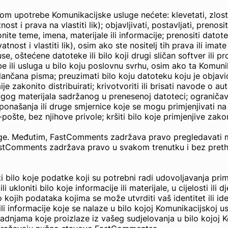
om upotrebe Komunikacijske usluge nećete: klevetati, zlostavlj
 i prava na vlastiti lik); objavljivati, postavljati, prenositi,
nite teme, imena, materijale ili informacije; prenositi datot
atnost i vlastiti lik), osim ako ste nositelj tih prava ili im
se, oštećene datoteke ili bilo koji drugi sličan softver ili 
be ili usluga u bilo koju poslovnu svrhu, osim ako ta Komun
li lančana pisma; preuzimati bilo koju datoteku koju je objav
je zakonito distribuirati; krivotvoriti ili brisati navode o 
 drugog materijala sadržanog u prenesenoj datoteci; ograničav
 ponašanja ili druge smjernice koje se mogu primjenjivati na 
ošte, bez njihove privole; kršiti bilo koje primjenjive zakon
e. Međutim, FastComments zadržava pravo pregledavati mater
. FastComments zadržava pravo u svakom trenutku i bez pretho
bilo koje podatke koji su potrebni radi udovoljavanja pri
i ukloniti bilo koje informacije ili materijale, u cijelosti ili
kojih podataka kojima se može utvrditi vaš identitet ili ide
i informacije koje se nalaze u bilo kojoj Komunikacijskoj u
njama koje proizlaze iz vašeg sudjelovanja u bilo kojoj Kom