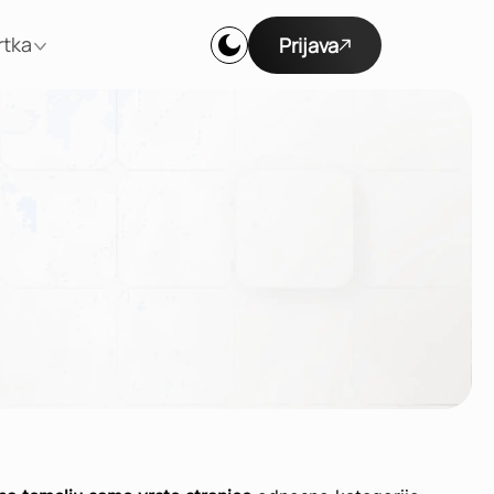
rtka
Prijava