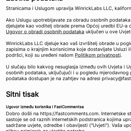
Stranicama i Uslugom upravlja WinrickLabs LLC, kalifo
Ako Uslugu upotrebljavate za obradu osobnih podataka k
djelujete kao voditelj obrade prema Općoj uredbi EU-a 
Ugovor o obradi osobnih podataka
uključen u ove Uvjete
WinrickLabs LLC djeluje kao vaš izvršitelj obrade u p
zapisima o krajnjim korisnicima koje dostavljate Usluzi i
podršci, koji su uređeni našom
Politikom privatnosti
.
U slučaju bilo kakvog nesuglasja između ovih Uvjeta i
osobnih podataka, uključujući i u pogledu mjerodavnog 
podataka dostupan je na zahtjev na adresi privacy@fa
Sitni tisak
Ugovor između korisnika i FastCommentsa
Dobro došli na https://fastcomments.com. Internetske st
sastoje se od raznih internetskih podstranica kojima u
sadržane uvjete, odredbe i obavijesti ("Uvjeti"). Vaša u