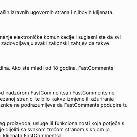
 izravnih ugovornih strana i njihovih klijenata.
anje elektroničke komunikacije i suglasni ste da svi
, zadovoljavaju svaki zakonski zahtjev da takve
odina. Ako ste mlađi od 18 godina, FastComments
su pod nadzorom FastCommentsa i FastComments ne
anoj stranici te bilo kakve izmjene ili ažuriranja
oveznice ne podrazumijeva da FastComments podupire tu
 proizvoda, usluge ili funkcionalnosti koja potječe s
e dijeliti sa svakom trećom stranom s kojom je
i klijenata FastCommentsa.