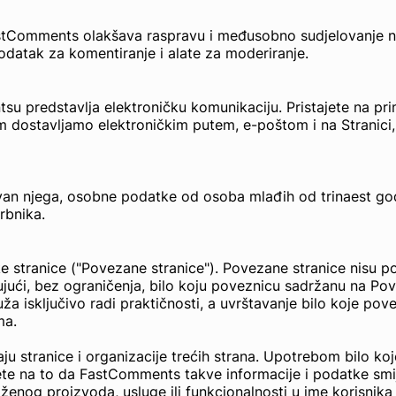
tComments olakšava raspravu i međusobno sudjelovanje naših
dodatak za komentiranje i alate za moderiranje.
u predstavlja elektroničku komunikaciju. Pristajete na prim
am dostavljamo elektroničkim putem, e-poštom i na Stranici
izvan njega, osobne podatke od osoba mlađih od trinaest g
rbnika.
ke stranice ("Povezane stranice"). Povezane stranice ni
jući, bez ograničenja, bilo koju poveznicu sadržanu na Povez
a isključivo radi praktičnosti, a uvrštavanje bilo koje p
ma.
ranice i organizacije trećih strana. Upotrebom bilo kojeg
e na to da FastComments takve informacije i podatke smij
og proizvoda, usluge ili funkcionalnosti u ime korisnika 