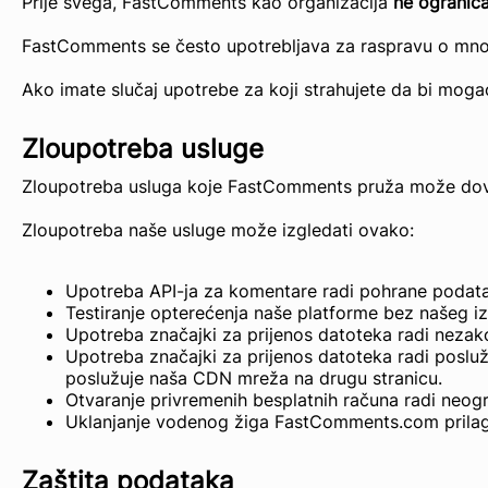
Prije svega, FastComments kao organizacija
ne ogranič
FastComments se često upotrebljava za raspravu o mnogim
Ako imate slučaj upotrebe za koji strahujete da bi mogao
Zloupotreba usluge
Zloupotreba usluga koje FastComments pruža može doves
Zloupotreba naše usluge može izgledati ovako:
Upotreba API-ja za komentare radi pohrane podatak
Testiranje opterećenja naše platforme bez našeg iz
Upotreba značajki za prijenos datoteka radi nezakon
Upotreba značajki za prijenos datoteka radi posluž
poslužuje naša CDN mreža na drugu stranicu.
Otvaranje privremenih besplatnih računa radi neog
Uklanjanje vodenog žiga FastComments.com prilag
Zaštita podataka