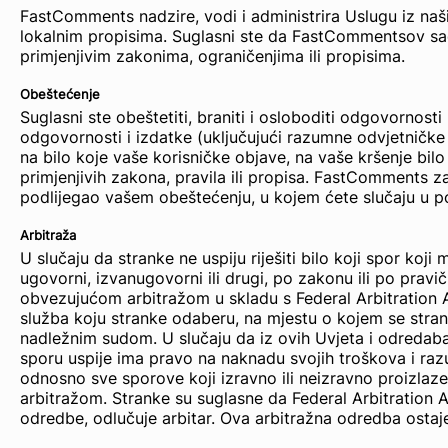
FastComments nadzire, vodi i administrira Uslugu iz naš
lokalnim propisima. Suglasni ste da FastCommentsov sadr
primjenjivim zakonima, ograničenjima ili propisima.
Obeštećenje
Suglasni ste obeštetiti, braniti i osloboditi odgovornos
odgovornosti i izdatke (uključujući razumne odvjetničke
na bilo koje vaše korisničke objave, na vaše kršenje bil
primjenjivih zakona, pravila ili propisa. FastComments z
podlijegao vašem obeštećenju, u kojem ćete slučaju u p
Arbitraža
U slučaju da stranke ne uspiju riješiti bilo koji spor koji
ugovorni, izvanugovorni ili drugi, po zakonu ili po pravi
obvezujućom arbitražom u skladu s Federal Arbitration Act
služba koju stranke odaberu, na mjestu o kojem se stran
nadležnim sudom. U slučaju da iz ovih Uvjeta i odredaba p
sporu uspije ima pravo na naknadu svojih troškova i raz
odnosno sve sporove koji izravno ili neizravno proizlaze
arbitražom. Stranke su suglasne da Federal Arbitration 
odredbe, odlučuje arbitar. Ova arbitražna odredba ostaj