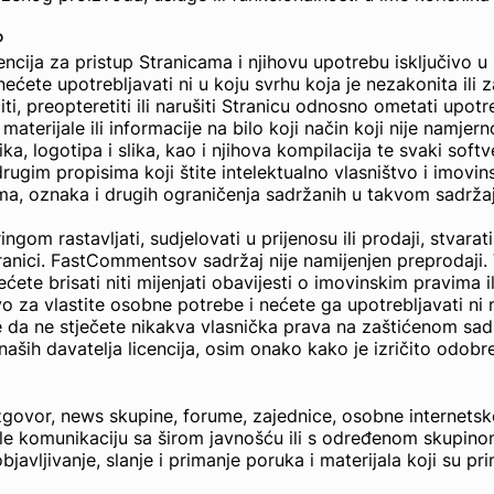
o
cencija za pristup Stranicama i njihovu upotrebu isključivo 
ete upotrebljavati ni u koju svrhu koja je nezakonita ili 
ti, preopteretiti ili narušiti Stranicu odnosno ometati upotr
 materijale ili informacije na bilo koji način koji nije namje
ka, logotipa i slika, kao i njihova kompilacija te svaki soft
rugim propisima koji štite intelektualno vlasništvo i imovin
a, oznaka i drugih ograničenja sadržanih u takvom sadržaju
ingom rastavljati, sudjelovati u prijenosu ili prodaji, stvarati
na Stranici. FastCommentsov sadržaj nije namijenjen preproda
te brisati niti mijenjati obavijesti o imovinskim pravima i
vo za vlastite osobne potrebe i nećete ga upotrebljavati ni 
da ne stječete nikakva vlasnička prava na zaštićenom sadrž
naših davatelja licencija, osim onako kako je izričito odob
govor, news skupine, forume, zajednice, osobne internetske
le komunikaciju sa širom javnošću ili s određenom skupinom
bjavljivanje, slanje i primanje poruka i materijala koji su