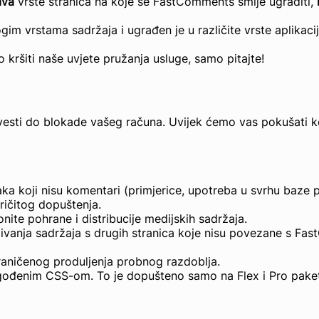
ava
vrste stranica na koje se FastComments smije ugraditi,
 vrstama sadržaja i ugrađen je u različite vrste aplikacij
 kršiti naše uvjete pružanja usluge, samo pitajte!
ti do blokade vašeg računa. Uvijek ćemo vas pokušati kon
a koji nisu komentari (primjerice, upotreba u svrhu baze 
ričitog dopuštenja.
ite pohrane i distribucije medijskih sadržaja.
ivanja sadržaja s drugih stranica koje nisu povezane s Fas
raničenog produljenja probnog razdoblja.
ođenim CSS-om. To je dopušteno samo na Flex i Pro pake