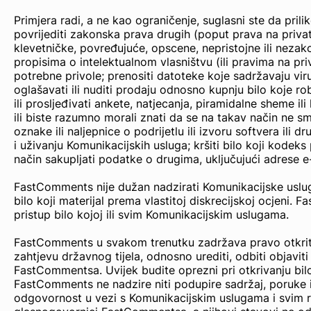
Primjera radi, a ne kao ograničenje, suglasni ste da prilik
povrijediti zakonska prava drugih (poput prava na privatnost
klevetničke, povređujuće, opscene, nepristojne ili nezako
propisima o intelektualnom vlasništvu (ili pravima na priv
potrebne privole; prenositi datoteke koje sadržavaju viru
oglašavati ili nuditi prodaju odnosno kupnju bilo koje ro
ili prosljeđivati ankete, natjecanja, piramidalne sheme i
ili biste razumno morali znati da se na takav način ne smi
oznake ili naljepnice o podrijetlu ili izvoru softvera ili
i uživanju Komunikacijskih usluga; kršiti bilo koji kodeks
način sakupljati podatke o drugima, uključujući adrese e-p
FastComments nije dužan nadzirati Komunikacijske uslug
bilo koji materijal prema vlastitoj diskrecijskoj ocjeni
pristup bilo kojoj ili svim Komunikacijskim uslugama.
FastComments u svakom trenutku zadržava pravo otkriti 
zahtjevu državnog tijela, odnosno urediti, odbiti objaviti il
FastCommentsa. Uvijek budite oprezni pri otkrivanju bilo 
FastComments ne nadzire niti podupire sadržaj, poruke il
odgovornost u vezi s Komunikacijskim uslugama i svim rad