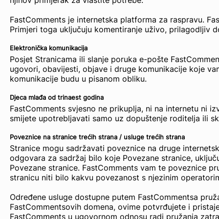
njihov primjerak za vlastite potrebe.
FastComments je internetska platforma za raspravu. Fas
Primjeri toga uključuju komentiranje uživo, prilagodljiv 
Elektronička komunikacija
Posjet Stranicama ili slanje poruka e-pošte FastComments
ugovori, obavijesti, objave i druge komunikacije koje v
komunikacije budu u pisanom obliku.
Djeca mlađa od trinaest godina
FastComments svjesno ne prikuplja, ni na internetu ni 
smijete upotrebljavati samo uz dopuštenje roditelja ili sk
Poveznice na stranice trećih strana / usluge trećih strana
Stranice mogu sadržavati poveznice na druge internets
odgovara za sadržaj bilo koje Povezane stranice, uključu
Povezane stranice. FastComments vam te poveznice pruž
stranicu niti bilo kakvu povezanost s njezinim operatori
Određene usluge dostupne putem FastCommentsa pružaju st
FastCommentsovih domena, ovime potvrđujete i pristajet
FastComments u ugovornom odnosu radi pružanja zatražen