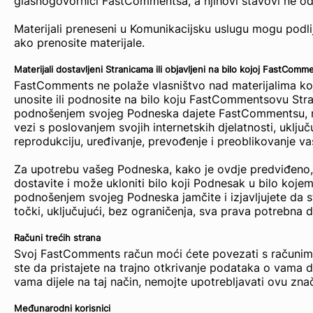
glasnogovornici FastCommentsa, a njihovi stavovi ne 
Materijali preneseni u Komunikacijsku uslugu mogu podlij
ako prenosite materijale.
Materijali dostavljeni Stranicama ili objavljeni na bilo kojoj FastComm
FastComments ne polaže vlasništvo nad materijalima koje 
unosite ili podnosite na bilo koju FastCommentsovu Stra
podnošenjem svojeg Podneska dajete FastCommentsu, naš
vezi s poslovanjem svojih internetskih djelatnosti, uključ
reprodukciju, uređivanje, prevođenje i preoblikovanje 
Za upotrebu vašeg Podneska, kako je ovdje predviđeno, ne
dostavite i može ukloniti bilo koji Podnesak u bilo koje
podnošenjem svojeg Podneska jamčite i izjavljujete da s
točki, uključujući, bez ograničenja, sva prava potrebna 
Računi trećih strana
Svoj FastComments račun moći ćete povezati s računima
ste da pristajete na trajno otkrivanje podataka o vama 
vama dijele na taj način, nemojte upotrebljavati ovu zna
Međunarodni korisnici