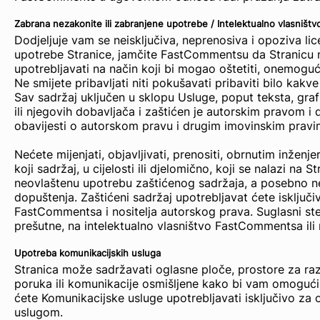
Zabrana nezakonite ili zabranjene upotrebe / Intelektualno vlasništv
Dodjeljuje vam se neisključiva, neprenosiva i opoziva li
upotrebe Stranice, jamčite FastCommentsu da Stranicu neć
upotrebljavati na način koji bi mogao oštetiti, onemogući
Ne smijete pribavljati niti pokušavati pribaviti bilo kakve
Sav sadržaj uključen u sklopu Usluge, poput teksta, grafi
ili njegovih dobavljača i zaštićen je autorskim pravom i d
obavijesti o autorskom pravu i drugim imovinskim pravim
Nećete mijenjati, objavljivati, prenositi, obrnutim inženjer
koji sadržaj, u cijelosti ili djelomično, koji se nalazi 
neovlaštenu upotrebu zaštićenog sadržaja, a posebno neće
dopuštenja. Zaštićeni sadržaj upotrebljavat ćete isključi
FastCommentsa i nositelja autorskog prava. Suglasni ste 
prešutne, na intelektualno vlasništvo FastCommentsa ili 
Upotreba komunikacijskih usluga
Stranica može sadržavati oglasne ploče, prostore za raz
poruka ili komunikacije osmišljene kako bi vam omogući
ćete Komunikacijske usluge upotrebljavati isključivo za o
uslugom.