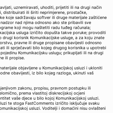
ati, uznemiravati, uhoditi, prijetiti ili na drugi način
 distribuirati ili širiti neprimjerene, prostačke,
eke koje sadržavaju softver ili druge materijale zaštićene
ate nadzor nad njima odnosno ako ste pribavili sve
programe koji mogu naštetiti radu tuđeg računala;
ikacijska usluga izričito dopušta takve poruke; provoditi
io drugi korisnik Komunikacijske usluge, a za koju znate
autorstvu, pravne ili druge propisane obavijesti odnosno
ati ili sprječavati bilo kojeg drugog korisnika u upotrebi
pojedinu Komunikacijsku uslugu; prikupljati ili na drugi
e ili propise.
ijale objavljene u Komunikacijskoj usluzi i ukloniti
dne obavijesti, iz bilo kojeg razloga, ukinuti vaš
mjenjivom zakonu, propisu, pravnom postupku ili
 djelomično, prema vlastitoj diskrecijskoj ocjeni
ntitet vaše djece u bilo kojoj Komunikacijskoj usluzi.
sluzi te stoga FastComments izričito isključuje svaku
unikacijskoj usluzi. Voditelji i domaćini nisu ovlašteni