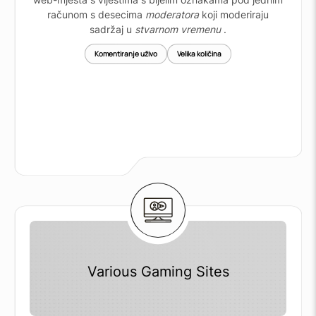
računom s desecima
moderatora
koji moderiraju
sadržaj u
stvarnom vremenu
.
Komentiranje uživo
Velika količina
Various Gaming Sites