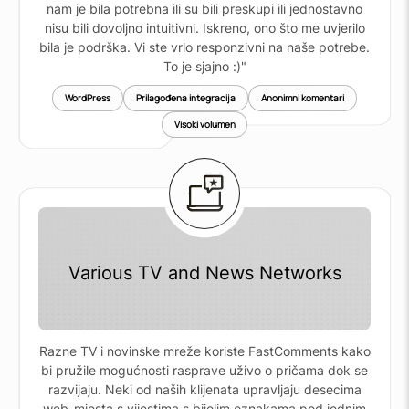
nam je bila potrebna ili su bili preskupi ili jednostavno
nisu bili dovoljno intuitivni. Iskreno, ono što me uvjerilo
bila je podrška. Vi ste vrlo responzivni na naše potrebe.
To je sjajno :)"
WordPress
Prilagođena integracija
Anonimni komentari
Visoki volumen
Various TV and News Networks
Razne TV i novinske mreže koriste FastComments kako
bi pružile mogućnosti rasprave uživo o pričama dok se
razvijaju. Neki od naših klijenata upravljaju desecima
web-mjesta s vijestima s bijelim oznakama pod jednim