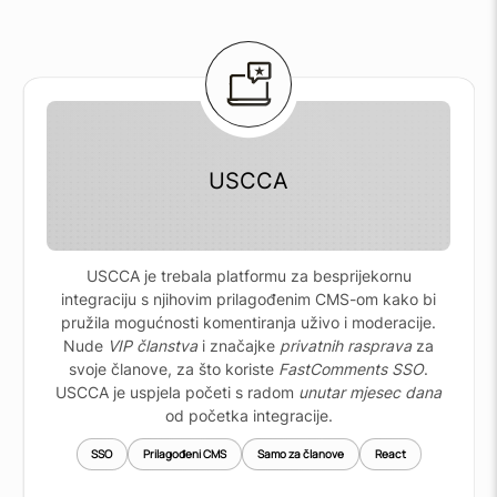
USCCA
USCCA je trebala platformu za besprijekornu
integraciju s njihovim prilagođenim CMS-om kako bi
pružila mogućnosti komentiranja uživo i moderacije.
Nude
VIP članstva
i značajke
privatnih rasprava
za
svoje članove, za što koriste
FastComments SSO
.
USCCA je uspjela početi s radom
unutar mjesec dana
od početka integracije.
SSO
Prilagođeni CMS
Samo za članove
React