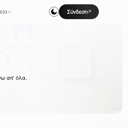
εία
Σύνδεση
νω απ' όλα.