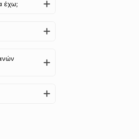
α έχω;
χανών