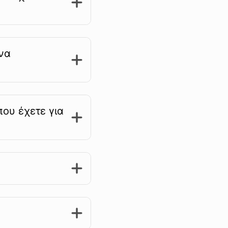
 να
ου έχετε για