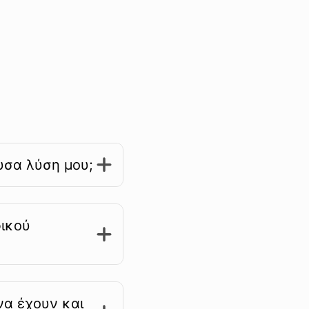
υσα λύση μου;
ικού
να έχουν και