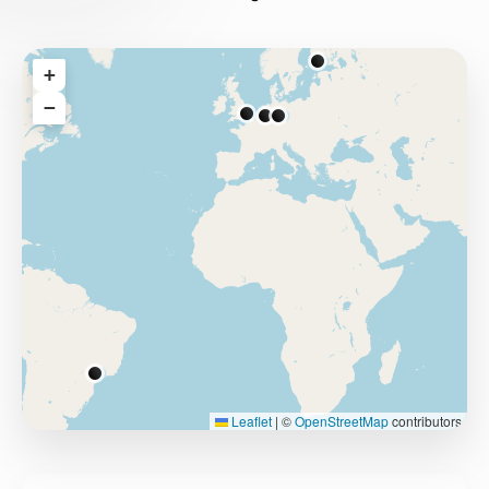
+
−
Leaflet
|
©
OpenStreetMap
contributors