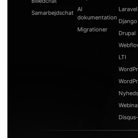
Billedchat
Al
Laravel
Samarbejdschat
dokumentation
Django
Migrationer
Drupal
Webfl
LTI
WordPr
WordPr
Nyheds
Webina
Disqus-