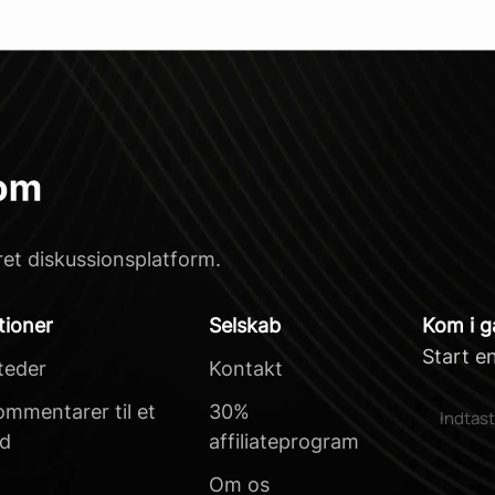
ret diskussionsplatform.
tioner
Selskab
Kom i 
Start e
teder
Kontakt
kommentarer til et
30%
d
affiliateprogram
e
Om os