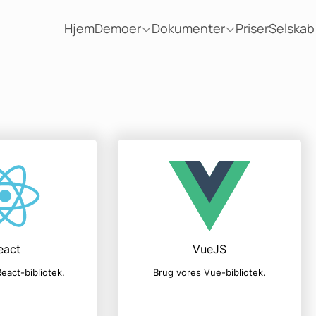
Hjem
Demoer
Dokumenter
Priser
Selskab
eact
VueJS
eact-bibliotek.
Brug vores Vue-bibliotek.