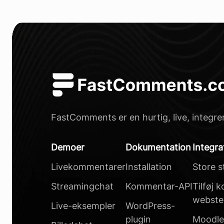
FastComments er en hurtig, live, integre
Demoer
Dokumentation
Integra
Livekommentarer
Installation
Store s
Streamingchat
Kommentar-API
Tilføj 
webste
Live-eksempler
WordPress-
plugin
Moodl