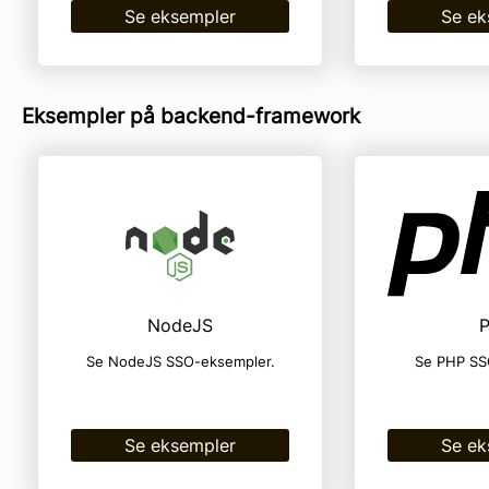
Se eksempler
Se ek
Eksempler på backend-framework
NodeJS
Se NodeJS SSO-eksempler.
Se PHP SS
Se eksempler
Se ek