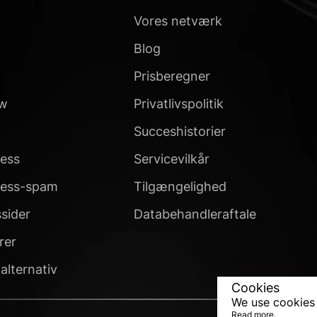
Vores netværk
Blog
Prisberegner
ow
Privatlivspolitik
Succeshistorier
ess
Servicevilkår
ess-spam
Tilgængelighed
sider
Databehandleraftale
rer
alternativ
Cookies
We use cookies 
Read more.