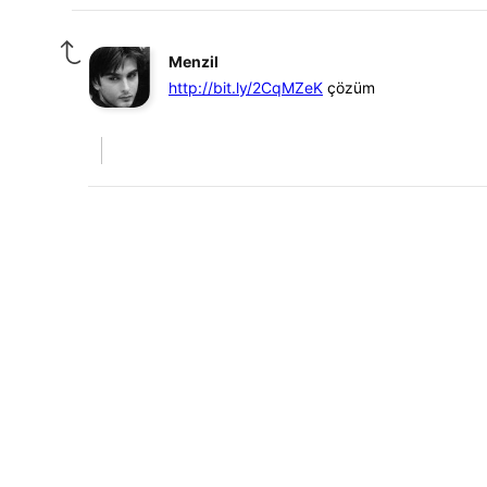
Menzil
http://bit.ly/2CqMZeK
çözüm