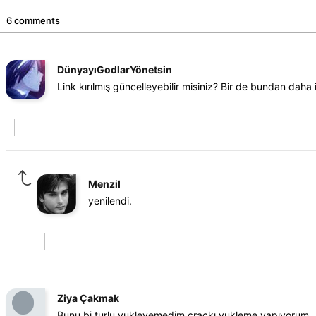
6 comments
DünyayıGodlarYönetsin
Link kırılmış güncelleyebilir misiniz? Bir de bundan daha
Menzil
yenilendi.
Ziya Çakmak
Bunu bi turlu yukleyemedim crackı yukleme yapıyorum