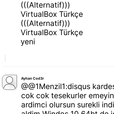
(((Alternatif)))
VirtualBox Türkçe
(((Alternatif)))
VirtualBox Türkçe
yeni
Ayhan Cod3r
@@1Menzil1:disqus kardes
cok cok tesekurler emeyi
ardimci olursun surekli in
aldim Windos 10 64bt de id