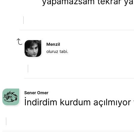
yapamazsam tekrar ya
Menzil
oluruz tabi.
Sener Omer
İndirdim kurdum açılmıyor 