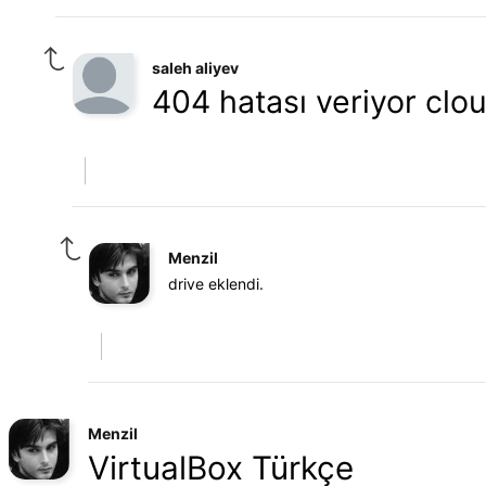
saleh aliyev
404 hatası veriyor clo
Menzil
drive eklendi.
Menzil
VirtualBox Türkçe