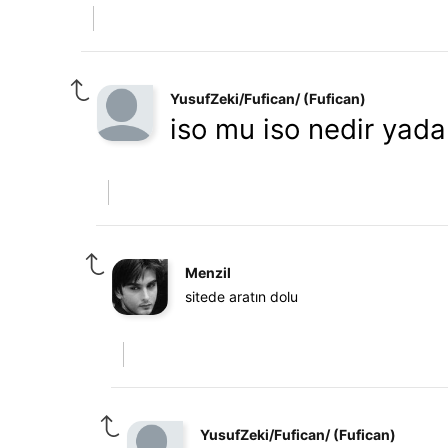
YusufZeki/Fufican/ (Fufican)
iso mu iso nedir yada
Menzil
sitede aratın dolu
YusufZeki/Fufican/ (Fufican)