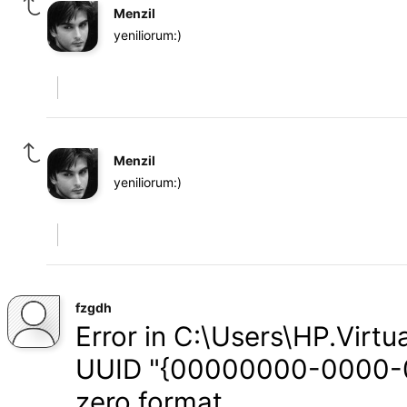
Menzil
yeniliorum:)
Menzil
yeniliorum:)
fzgdh
Error in C:\Users\HP.Virtua
UUID "{00000000-0000-
zero format.