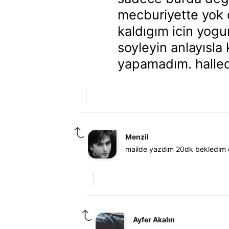
mecburiyette yok 
kaldıgım icin yog
soyleyin anlayısla
yapamadım. halled
Menzil
mailde yazdım 20dk bekledim dö
Ayfer Akalın