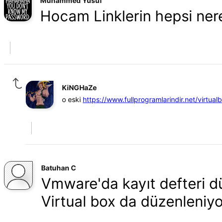
Muhammed Yusuf
Hocam Linklerin hepsi ne
KiNGHaZe
o eski
https://www.fullprogramlarindir.net/virtualb
Batuhan C
Vmware'da kayıt defteri dü
Virtual box da düzenleniy