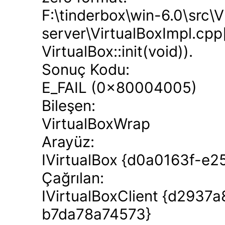
F:\tinderbox\win-6.0\src\
server\VirtualBoxImpl.cpp
VirtualBox::init(void)).
Sonuç Kodu:
E_FAIL (0x80004005)
Bileşen:
VirtualBoxWrap
Arayüz:
IVirtualBox {d0a0163f-e
Çağrılan:
IVirtualBoxClient {d293
b7da78a74573}