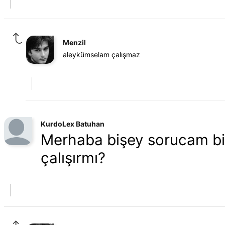
Menzil
aleykümselam çalışmaz
KurdoLex Batuhan
Merhaba bişey sorucam bil
çalışırmı?