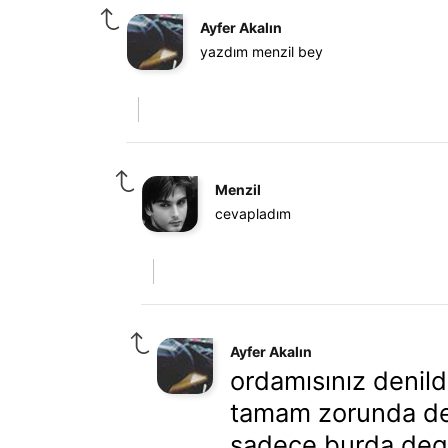
Ayfer Akalın
yazdım menzil bey
Menzil
cevapladım
Ayfer Akalın
ordamısınız deni
tamam zorunda de
sadece burda degi