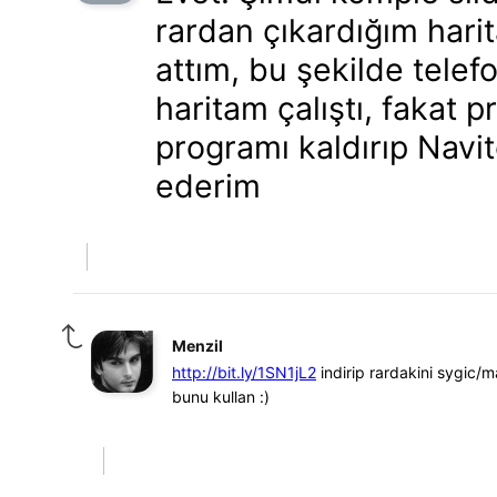
rardan çıkardığım harit
attım, bu şekilde tele
haritam çalıştı, fakat 
programı kaldırıp Nav
ederim
Menzil
http://bit.ly/1SN1jL2
indirip rardakini sygic/m
bunu kullan :)