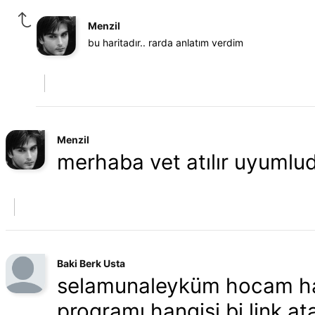
Menzil
bu haritadır.. rarda anlatım verdim
Menzil
merhaba vet atılır uyuml
Baki Berk Usta
selamunaleyküm hocam hayı
programı hangisi bi link ata