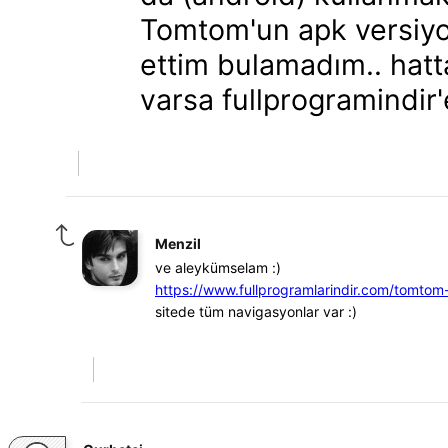
Tomtom'un apk versiyon
ettim bulamadım.. hatta
varsa fullprogramindir'
Menzil
ve aleykümselam :)
https://www.fullprogramlarindir.com/tomtom-g
sitede tüm navigasyonlar var :)