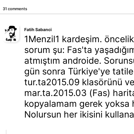
31 comments
Fatih Sabanci
1Menzil1 kardeşim. öncelik
sorum şu: Fas'ta yaşadığım
atmıştım androide. Soruns
gün sonra Türkiye'ye tati
tur.ta2015.09 klasörünü ve
mar.ta.2015.03 (Fas) harit
kopyalamam gerek yoksa her
Nolursun her ikisini kullanab