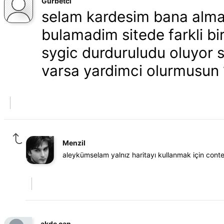
Gurbetci
selam kardesim bana almany
bulamadim sitede farkli bi
sygic durduruludu oluyor s
varsa yardimci olurmusun 
Menzil
aleykümselam yalnız haritayı kullanmak için conte
akde can