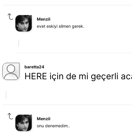
Menzil
evet eskiyi silmen gerek.
baretta24
HERE için de mi geçerli a
Menzil
onu denemedim..