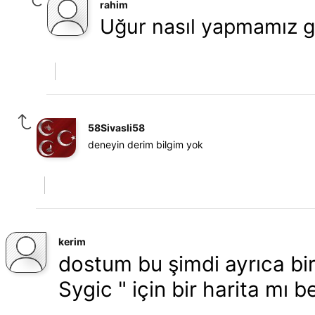
rahim
Uğur nasıl yapmamız ge
58Sivasli58
deneyin derim bilgim yok
kerim
dostum bu şimdi ayrıca bi
Sygic " için bir harita mı