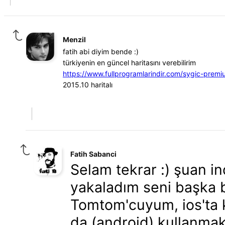
Menzil
fatih abi diyim bende :)
türkiyenin en güncel haritasını verebilirim
https://www.fullprogramlarindir.com/sygic-premi
2015.10 haritalı
Fatih Sabanci
Selam tekrar :) şuan 
yakaladım seni başka b
Tomtom'cuyum, ios'ta 
da (android) kullanmak 