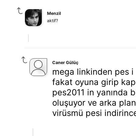
Menzil
aktif?
Caner Gülüç
mega linkinden pes i 
fakat oyuna girip ka
pes2011 in yanında b
oluşuyor ve arka plan
virüsmü pesi indirinc