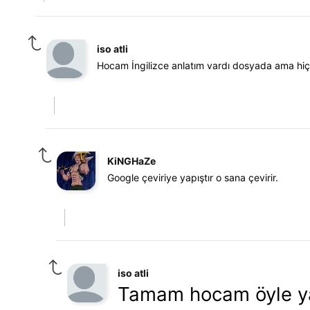
iso atli
Hocam İngilizce anlatım vardı dosyada ama hi
KiNGHaZe
Google çeviriye yapıştır o sana çevirir.
iso atli
Tamam hocam öyle ya