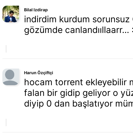
Bilal Izdirap
indirdim kurdum sorunsuz Ça
gözümde canlandııllaarr... 
Harun Özçiftçi
hocam torrent ekleyebilir 
falan bir gidip geliyor o y
diyip 0 dan başlatıyor mü