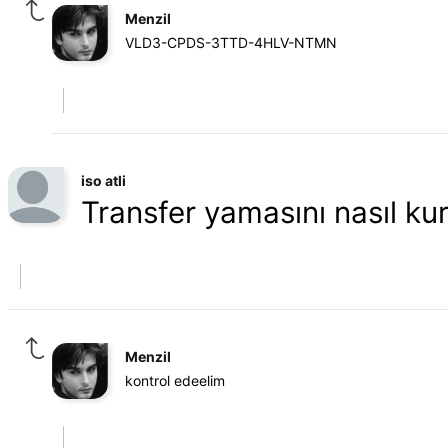
Menzil
VLD3-CPDS-3TTD-4HLV-NTMN
iso atli
Transfer yamasını nasıl ku
Menzil
kontrol edeelim