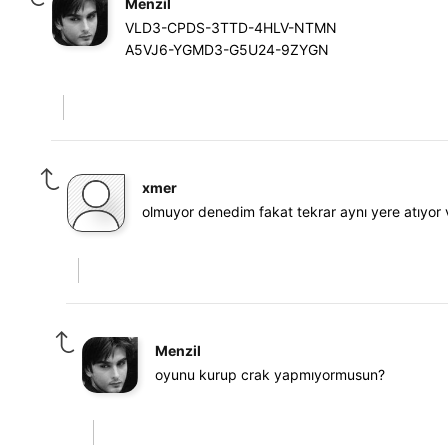
Menzil
VLD3-CPDS-3TTD-4HLV-NTMN
A5VJ6-YGMD3-G5U24-9ZYGN
xmer
olmuyor denedim fakat tekrar aynı yere atıyor 
Menzil
oyunu kurup crak yapmıyormusun?