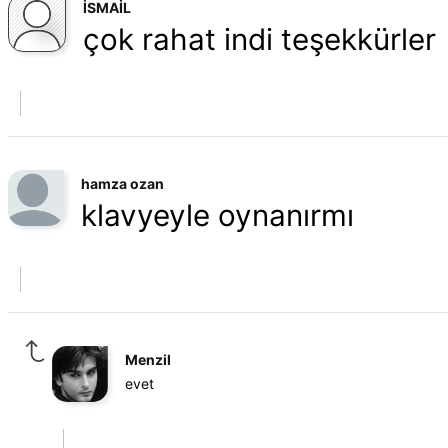
İSMAİL
çok rahat indi teşekkürler
hamza ozan
klavyeyle oynanırmı
Menzil
evet