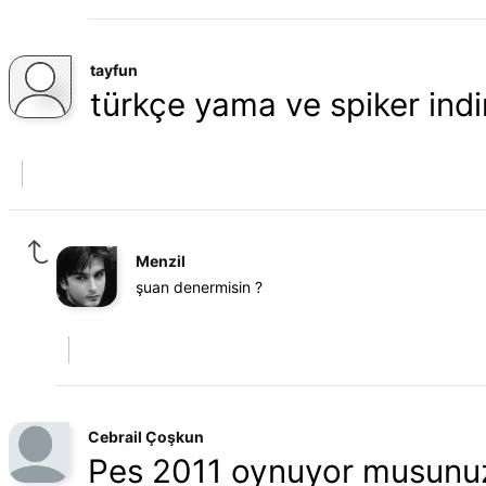
tayfun
türkçe yama ve spiker indir
Menzil
şuan denermisin ?
Cebrail Çoşkun
Pes 2011 oynuyor musunuz