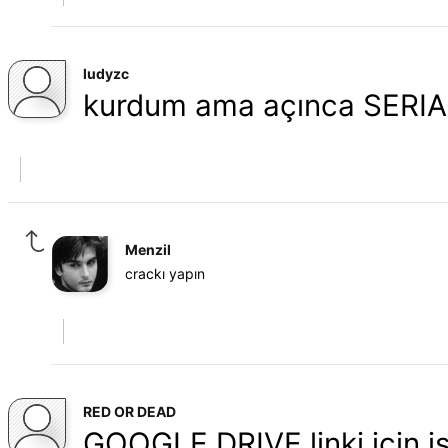
ludyzc
kurdum ama açınca SERIAL d
Menzil
crackı yapın
RED OR DEAD
GOOGLE DRIVE linki için i