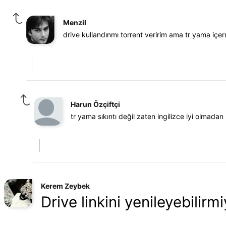
Menzil
drive kullandınmı torrent veririm ama tr yama içe
Harun Özçiftçi
tr yama sıkıntı değil zaten ingilizce iyi olmad
Kerem Zeybek
Drive linkini yenileyebilirm