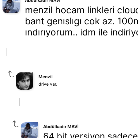
Abdülkadir MAVİ
menzil hocam linkleri cloud
bant genıslıgı cok az. 100m
ındırıyorum.. idm ile indiri
Menzil
drive var.
Abdülkadir MAVİ
64 bit versiyon sadece