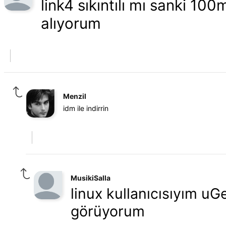
link4 sıkıntılı mı sanki 10
alıyorum
Menzil
idm ile indirrin
MusikiSalla
linux kullanıcısıyım u
görüyorum