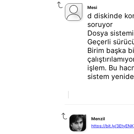
Mesi
d diskinde ko
soruyor
Dosya sistemi
Geçerli sürücü
Birim başka bi
çalıştırılamıyo
işlem. Bu hac
sistem yeniden
Menzil
https://bit.ly/3EtyENK