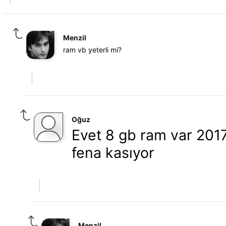
Menzil
ram vb yeterli mi?
Oğuz
Evet 8 gb ram var 20
fena kasıyor
Menzil