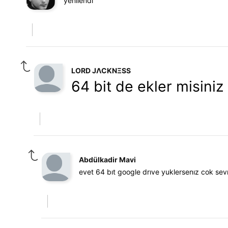
yenilendi
LORD JΛCKNΞSS
64 bit de ekler misiniz
Abdülkadir Mavi
evet 64 bıt google drıve yuklersenız cok sevı