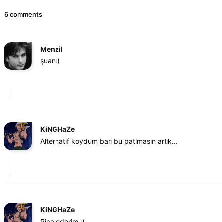
6 comments
Menzil
şuan:)
KiNGHaZe
Alternatif koydum bari bu patlmasın artık...
KiNGHaZe
Rica ederim :)