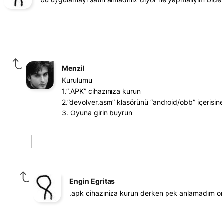
Menzil
Kurulumu
1.”.APK” cihazınıza kurun
2.”devolver.asm” klasörünü “android/obb” içerisin
3. Oyuna girin buyrun
Engin Egritas
.apk cihazıniza kurun derken pek anlamadım ora