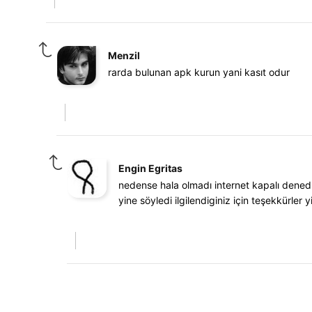
Menzil
rarda bulunan apk kurun yani kasıt odur
Engin Egritas
nedense hala olmadı internet kapalı dened
yine söyledi ilgilendiginiz için teşekkürler 