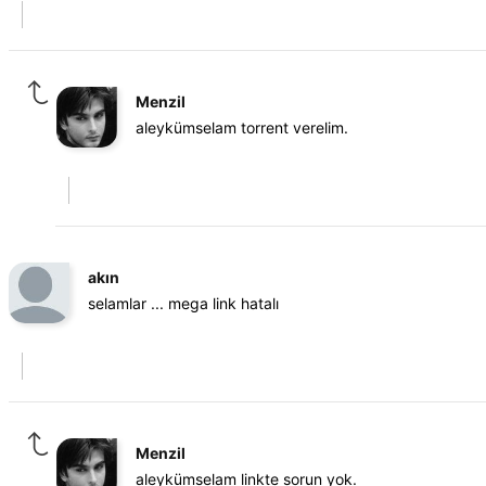
Menzil
aleykümselam torrent verelim.
akın
selamlar ... mega link hatalı
Menzil
aleykümselam linkte sorun yok.