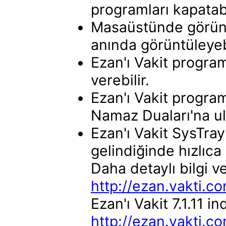
programları kapatabi
Masaüstünde görüne
anında görüntüleyebi
Ezan'ı Vakit progra
verebilir.
Ezan'ı Vakit progra
Namaz Duaları'na ula
Ezan'ı Vakit SysTra
gelindiğinde hızlıca 
Daha detaylı bilgi v
http://ezan.vakti.c
Ezan'ı Vakit 7.1.11 i
http://ezan.vakti.c