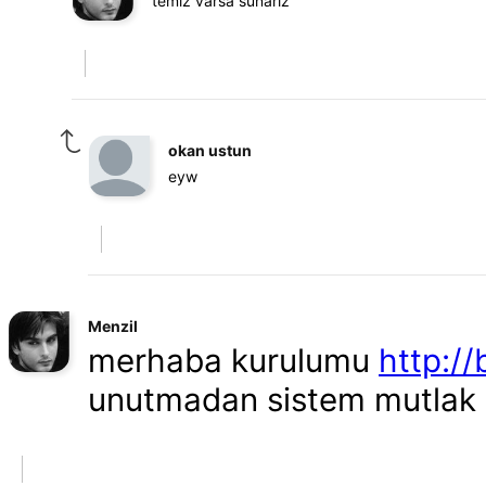
temiz varsa sunarız
okan ustun
eyw
Menzil
merhaba kurulumu
http://
unutmadan sistem mutlak g