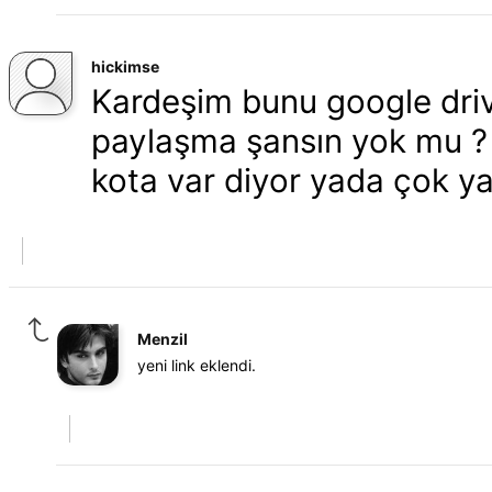
hickimse
Kardeşim bunu google drive
paylaşma şansın yok mu ? ş
kota var diyor yada çok y
Menzil
yeni link eklendi.