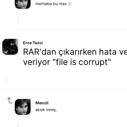
merhaba bu max :)
Erce Tezci
RAR'dan çıkarırken hata ver
veriyor "file is corrupt"
Menzil
eksik inmiş..