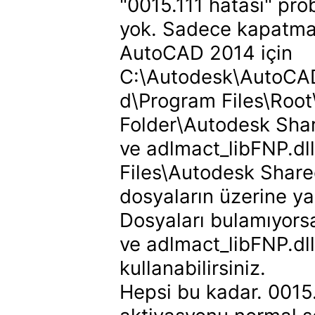
"0015.111 hatası" pro
yok. Sadece kapatman
AutoCAD 2014 için
C:\Autodesk\AutoCAD
d\Program Files\Root
Folder\Autodesk Sha
ve adlmact_libFNP.dl
Files\Autodesk Sha
dosyaların üzerine ya
Dosyaları bulamıyorsa
ve adlmact_libFNP.dll
kullanabilirsiniz.
Hepsi bu kadar. 0015.