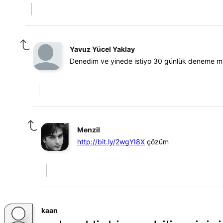
Yavuz Yücel Yaklay
Denedim ve yinede istiyo 30 günlük deneme mi
Menzil
http://bit.ly/2wgYI8X
çözüm
kaan