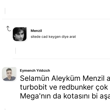
Menzil
sitede cad keygen diye arat
Eymench Yıldızch
Selamün Aleyküm Menzil a
turbobit ve redbunker çok y
Mega'nın da kotasını bi a