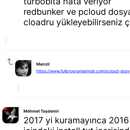
turbobita hata veriyor
redbunker ve pcloud dosya
cloadru yükleyebilirseniz 
Menzil
https://www.fullprogramlarindir.com/pcloud-dosya-n
Mehmet Taşdemir
2017 yi kuramayınca 2016