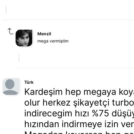
Menzil
mega vermiştim
Türk
Kardeşim hep megaya koyar
olur herkez şikayetçi turb
indirecegim hızı %75 düşüy
hızından indirmeye izin ve