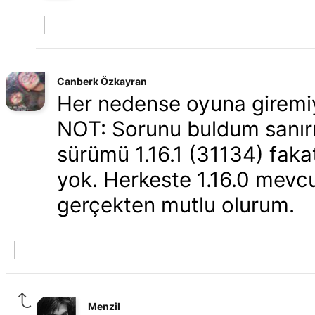
Canberk Özkayran
Her nedense oyuna giremiy
NOT: Sorunu buldum sanırı
sürümü 1.16.1 (31134) faka
yok. Herkeste 1.16.0 mevcu
gerçekten mutlu olurum.
Menzil