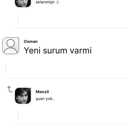
eklenmiştr :)
Osman
Yeni surum varmi
Menzil
şuan yok..