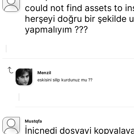
could not find assets to i
herşeyi doğru bir şekilde 
yapmalıyım ???
Menzil
eskisini silip kurdunuz mu ??
Mustqfa
İnicnedi dosyayi kopyala