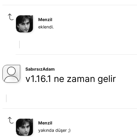
Menzil
eklendi.
SabırsızAdam
v1.16.1 ne zaman gelir
Menzil
yakında düşer ;)