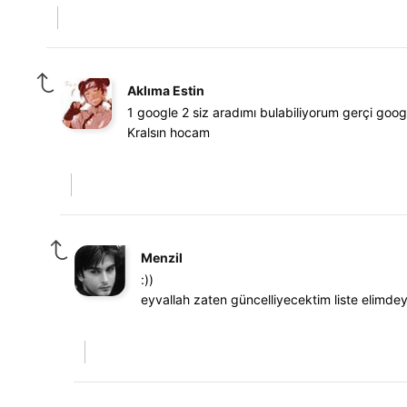
Aklıma Estin
1 google 2 siz aradımı bulabiliyorum gerçi googl
Kralsın hocam
Menzil
:))
eyvallah zaten güncelliyecektim liste elimde