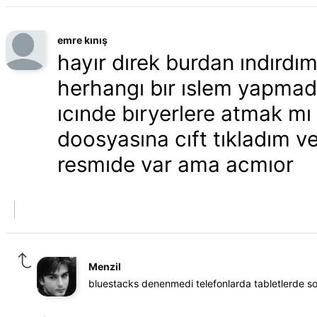
emre kınış
hayır dırek burdan ındırdı
herhangı bır ıslem yapmad
ıcınde bıryerlere atmak m
doosyasına cıft tıkladım v
resmıde var ama acmıor
Menzil
bluestacks denenmedi telefonlarda tabletlerde s