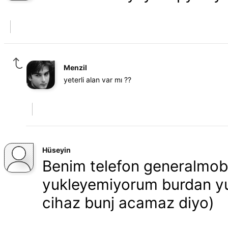
Menzil
yeterli alan var mı ??
Hüseyin
Benim telefon generalmobi
yukleyemiyorum burdan yuk
cihaz bunj acamaz diyo)