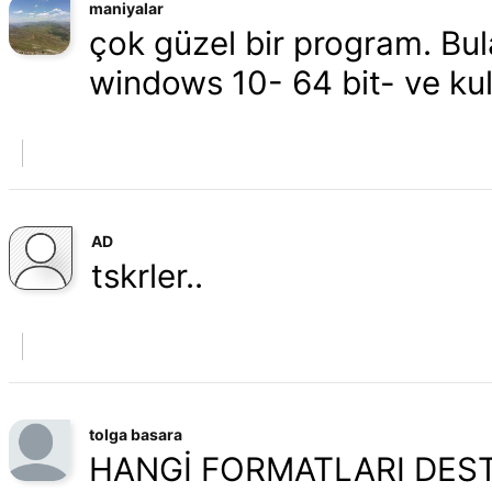
maniyalar
çok güzel bir program. Bul
windows 10- 64 bit- ve ku
AD
tskrler..
tolga basara
HANGİ FORMATLARI DES