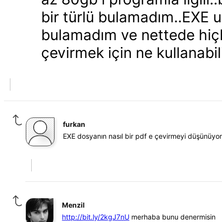
bir türlü bulamadım..EXE uz
bulamadım ve nettede hiçb
çevirmek için ne kullanabi
furkan
EXE dosyanın nasıl bir pdf e çevirmeyi düşünüy
Menzil
http://bit.ly/2kgJ7nU
merhaba bunu denermisin