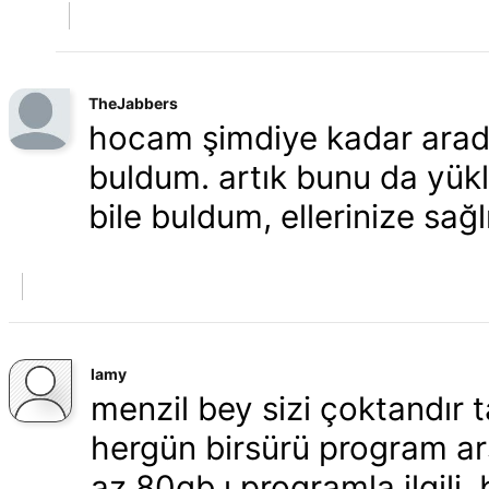
TheJabbers
hocam şimdiye kadar aradı
buldum. artık bunu da yükl
bile buldum, ellerinize sağl
lamy
menzil bey sizi çoktandır 
hergün birsürü program arş
az 80gb ı programla ilgili