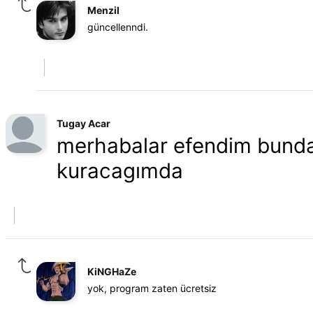
Menzil
güncellenndi.
Tugay Acar
merhabalar efendim bunda 
kuracagımda
KiNGHaZe
yok, program zaten ücretsiz