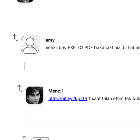
lamy
menzil bey EXE TO PDF bakacaktınız..bi haber 
Menzil
http://bit.ly/2kpirfR
1 saat talan ettim tek bu