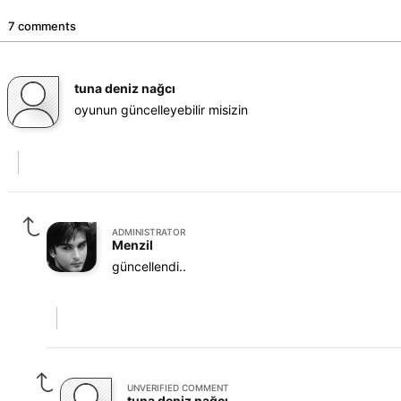
7 comments
tuna deniz nağcı
oyunun güncelleyebilir misizin
ADMINISTRATOR
Menzil
güncellendi..
UNVERIFIED COMMENT
tuna deniz nağcı