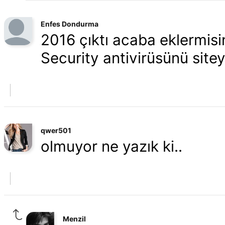
Enfes Dondurma
2016 çıktı acaba eklermisin
Security antivirüsünü sitey
qwer501
olmuyor ne yazık ki..
Menzil