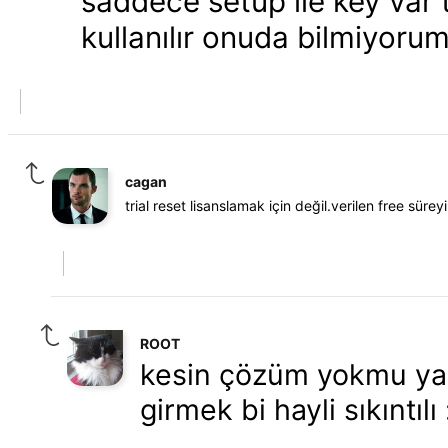
saddece setup ile key var tr
kullanılır onuda bilmiyoru
cagan
trial reset lisanslamak için değil.verilen free sür
ROOT
kesin çözüm yokmu yan
girmek bi hayli sıkıntılı 