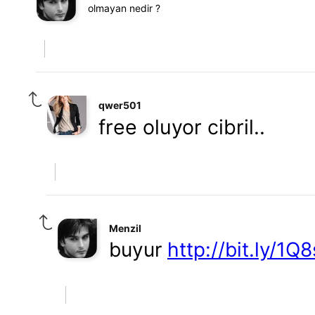
olmayan nedir ?
qwer501
free oluyor cibril..
Menzil
buyur
http://bit.ly/1Q