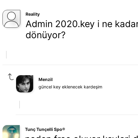
Reality
Admin 2020.key i ne kada
dönüyor?
Menzil
güncel key eklenecek kardeşim
Tunç Tunçelli Spo®