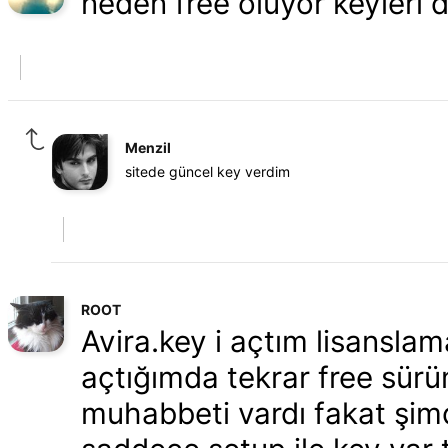
neden free oluyor keyleri
Menzil
sitede güncel key verdim
ROOT
Avira.key i açtım lisanslam
açtığımda tekrar free sürüm
muhabbeti vardı fakat şimdi