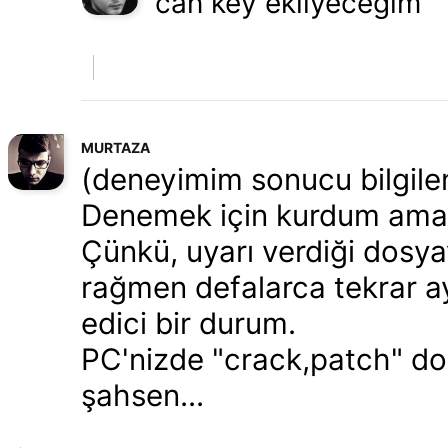
can key ekliyeceğim
MURTAZA
(deneyimim sonucu bilgile
Denemek için kurdum am
Çünkü, uyarı verdiği dos
rağmen defalarca tekrar ayn
edici bir durum.
PC'nizde "crack,patch" do
şahsen...