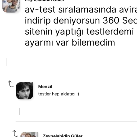
av-test sıralamasında avira
indirip deniyorsun 360 Sec
sitenin yaptığı testlerdemi
ayarmı var bilemedim
Menzil
testler hep aldatıcı :)
Zeynelabidin Güler