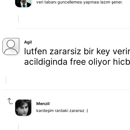
veri tabanı guncellemesı yapması lazım şener.
Agil
lutfen zararsiz bir key veri
acildiginda free oliyor hic
Menzil
kardeşim rardaki zararsız :)