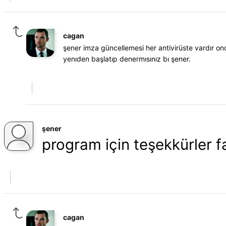
cagan
şener imza güncellemesi her antivirüste vardır o
yenıden başlatıp denermısınız bı şener.
şener
program için teşekkürler 
cagan