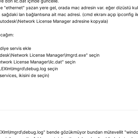
 dön lic.dat içinde güncelle.
de "ethernet" yazan yere gel, orada mac adresin var. eğer dizüstü kul
ğdaki lan bağlantısına ait mac adresi. (cmd ekranı açıp ipconfig ile 
C:\Autodesk\Network License Manager adresine kopyala)
acağım:
diye servis ekle
Autodesk\Network License Manager\lmgrd.exe" seçin
Network License Manager\lic.dat" seçin
FLEXlm\lmgrd\debug.log seçin
services, ikisini de seçin)
LEXlm\lmgrd\debug.log" bende gözükmüyor bundan mütevellit "windows