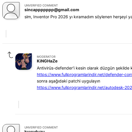
UNVERIFIED COMMENT
sincappppppp@gmail.com
slm, Inventor Pro 2026 yı kıramadım söylenen herşeyi yapt
MODERATOR
KiNGHaZe
Antivirüs-defender'i kesin olarak düzgün şekild
https://www.fullprogramlarindir.net/defender-cont
sonra aşağıdaki patchi uygulayın
https://www.fullprogramlarindir.net/autodesk-2
UNVERIFIED COMMENT
kuyuduzu