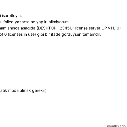
 işaretleyin.
ı. failed yazarsa ne yapılrı bilmiyorum.
tamamlanınca aşağıda (DESKTOP-12345U: license server UP v11.19)
f 0 licenses in use) gibi bir ifade gördüysen tamamdır.
omatik moda almak gerekir)
5 months ago