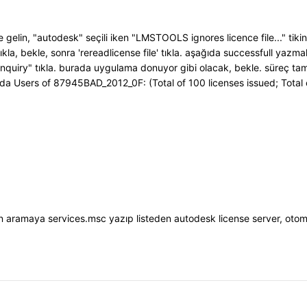
 gelin, "autodesk" seçili iken "LMSTOOLS ignores licence file..." tikini
kla, bekle, sonra 'rereadlicense file' tıkla. aşağıda successfull yazmal
enquiry" tıkla. burada uygulama donuyor gibi olacak, bekle. süreç 
da Users of 87945BAD_2012_0F: (Total of 100 licenses issued; Total o
için aramaya services.msc yazıp listeden autodesk license server, ot