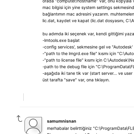
orada "computer/hostname" var, onu kopyala ve
mac bilgisi için yine system settings sekmesin
bağlantımın mac adresini yazarım. muhtemelen sa
lic.dat, kaydet ve kapat (lic.dat dosyasını, 
bu adımda iki seçenek var, kendi gittiğimi yaz
-lmtools.exe başlat
-config services', sekmesine gel ve "Autodesk' 
-"path to the lmgrd.exe file" kısmı için "C:\
-"path to license file" kısmı için C:\Autodesk\
-path to the debug file için "C:\ProgramData\
-aşağıda iki tane tik var (start server... ve user 
üst tarafta "save" var, ona tıklayın.
samumnisnan
merhabalar belirttiğiniz "C:\ProgramData\F