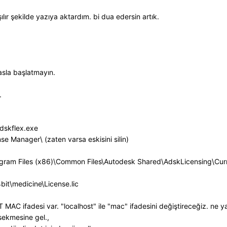
lır şekilde yazıya aktardım. bi dua edersin artık.
sla başlatmayın.
.
dskflex.exe
e Manager\ (zaten varsa eskisini silin)
\Program Files (x86)\Common Files\Autodesk Shared\AdskLicensing\Cu
bit\medicine\License.lic
AC ifadesi var. "localhost" ile "mac" ifadesini değiştireceğiz. ne ya
 sekmesine gel.,