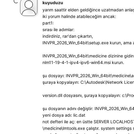
kuyuduzu
yarım saattir elden geldiğince uzatmadan anlaşı
iki yorum halinde atabileceğim ancak:
part1:
sırası ile adımlar:
indirdiniz, rar'dan çıkartın,
INVPR_2026_Win_64bit\setup.exe kurun, ama a
INVPR_2026_Win_64bit\medicine dizinine gidin
nlm11-19-4-1-ipv4-ipv6-win64.msi kurun.
şu dosyayı: INVPR_2026_Win_64bit\medicine\a
şuraya kopyalayın: C:\Autodesk\Network Licens
version.dll dosyasını, şuraya kopyalayın: c:
şu dosyanın adını değiştir: INVPR_2026_Win_64
yeni dosya adı: lic.dat
not defteri ile aç: en üstte SERVER LOCALHOST M
\medicine\lmtools.exe çalıştır. system settings