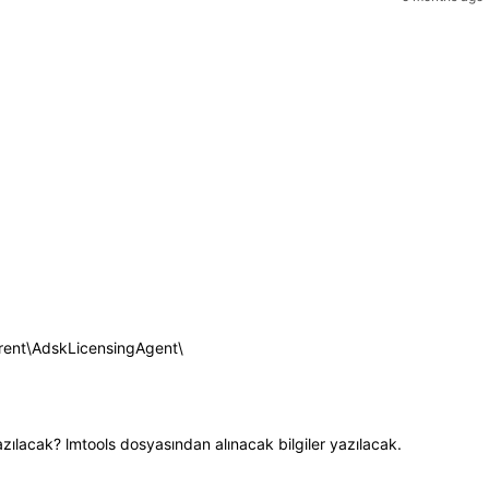
rrent\AdskLicensingAgent\
zılacak? lmtools dosyasından alınacak bilgiler yazılacak.