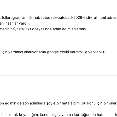
 fullprogramlarindir.net/autodesk-autocad-2026-indir-full.html adresi
n insanlar vardı).
edicine\install.txt dosyasında adım adım anlatmış.
çin yardımcı olmuyor ama google çeviri yardımı ile yapılabilir.
n adımın da son adımında şöyle bir hata aldım. bu konu için bir önerin
tüsü olarak koyacağım. kendi bilgisayarıma kurduğumda hata almadım