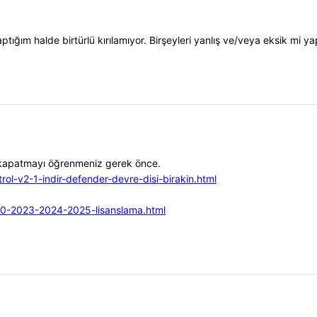
ığım halde birtürlü kırılamıyor. Birşeyleri yanlış ve/veya eksik mi ya
e kapatmayı öğrenmeniz gerek önce.
rol-v2-1-indir-defender-devre-disi-birakin.html
020-2023-2024-2025-lisanslama.html