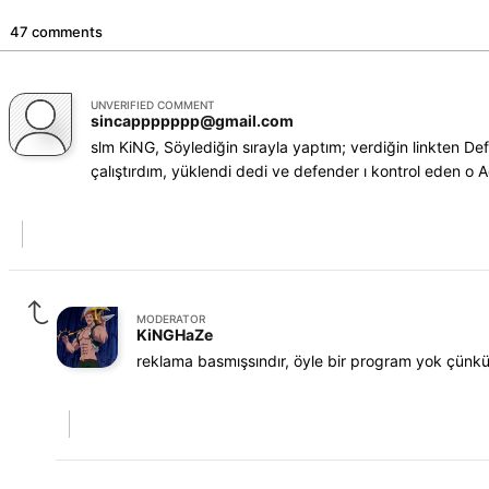
47 comments
UNVERIFIED COMMENT
sincappppppp@gmail.com
slm KiNG, Söylediğin sırayla yaptım; verdiğin linkten De
çalıştırdım, yüklendi dedi ve defender ı kontrol eden o A
MODERATOR
KiNGHaZe
reklama basmışsındır, öyle bir program yok çünk