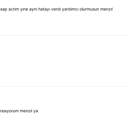
esap actım yıne aynı hatayı verdı yardımcı olurmusun menzıl
grasıyorum menzıl ya