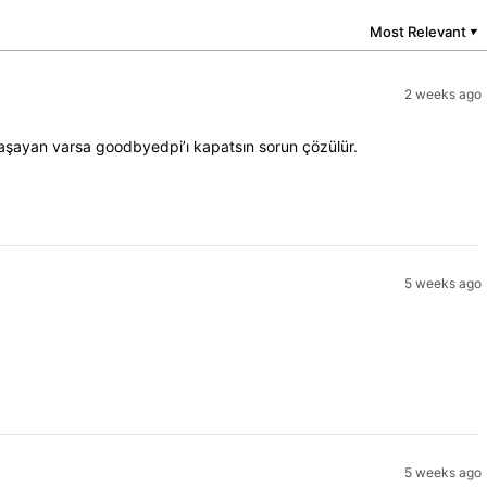
Most Relevant
▼
2 weeks ago
aşayan varsa goodbyedpi’ı kapatsın sorun çözülür.
5 weeks ago
5 weeks ago