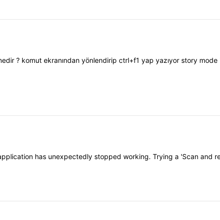
 nedir ? komut ekranından yönlendirip ctrl+f1 yap yazıyor story mode
 application has unexpectedly stopped working. Trying a 'Scan and re