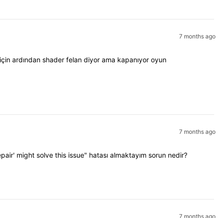
7 months ago
 için ardından shader felan diyor ama kapanıyor oyun
7 months ago
pair' might solve this issue" hatası almaktayım sorun nedir?
7 months ago