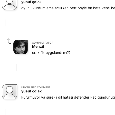
yusuf çolak
oyunu kurdum ama acılırken bett boyle bır hata verdı h
ADMINISTRATOR
Menzil
crak fix uygulandı mı??
UNVERIFIED COMMENT
yusuf çolak
kurulmuyor ya sureklı dıl hatası defender kac gundur u