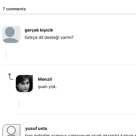
7 comments
gerçek kişicik
türkçe dil desteği varmı?
Menzil
şuan yok.
yusuf usta
ben indirdim açmaya çalısıyorum siyah ekranda kalıyor 