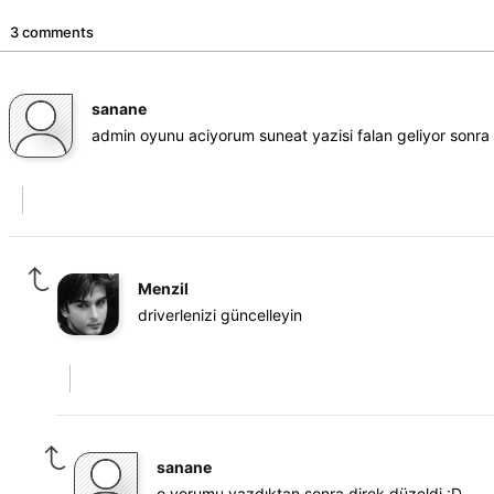
3 comments
sanane
admin oyunu aciyorum suneat yazisi falan geliyor sonra 
Menzil
driverlenizi güncelleyin
sanane
o yorumu yazdıktan sonra direk düzeldi :D