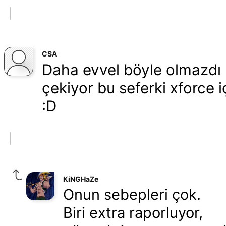
CSA
Daha evvel böyle olmazdı n
çekiyor bu seferki xforce i
:D
KiNGHaZe
Onun sebepleri çok.
Biri extra raporluyor,