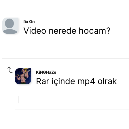
fix On
Video nerede hocam?
KiNGHaZe
Rar içinde mp4 olrak