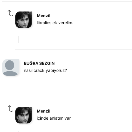
Menzil
libralies ek verelim.
BUĞRA SEZGİN
nasıl crack yapıyoruz?
Menzil
içinde anlatım var