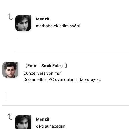
Menzil
merhaba ekledim sağol
【Emir 「SmileFate」】
Güncel versiyon mu?
Doların etkisi PC oyuncularını da vuruyor..
Menzil
çıktı sunacağım