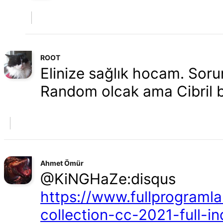
ROOT
Elinize sağlık hocam. Soru
Random olcak ama Cibril b
Ahmet Ömür
@KiNGHaZe:disqus
https://www.fullprograml
collection-cc-2021-full-in