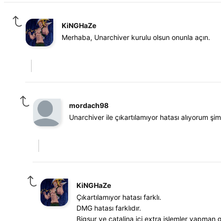
KiNGHaZe
Merhaba, Unarchiver kurulu olsun onunla açın.
mordach98
Unarchiver ile çıkartılamıyor hatası alıyorum 
KiNGHaZe
Çıkartılamıyor hatası farklı.
DMG hatası farklıdır.
Bigsur ve catalina içi extra işlemler yapman ge