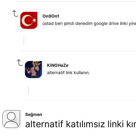
On9On1
üstad ben şimdi denedim google drive linki yine e
KiNGHaZe
alternatif link kullanın.
Seğmen
alternatif katılımsız linki k