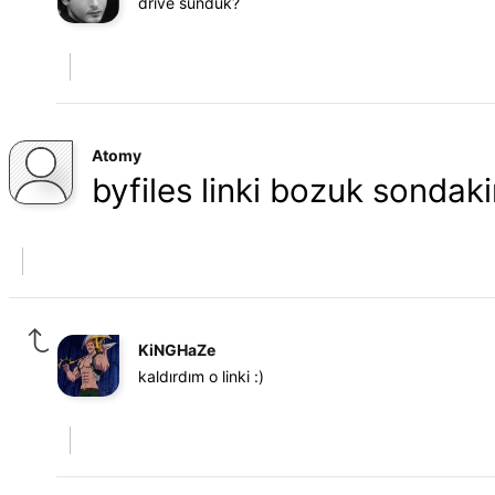
drive sunduk?
Atomy
byfiles linki bozuk sondakin
KiNGHaZe
kaldırdım o linki :)