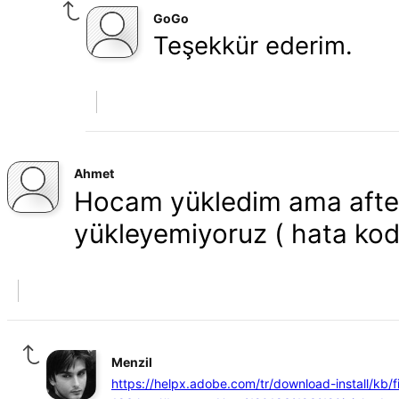
GoGo
Teşekkür ederim.
Ahmet
Hocam yükledim ama after
yükleyemiyoruz ( hata kod
Menzil
https://helpx.adobe.com/tr/download-install/kb/fi