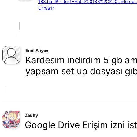
183.html#:~:text=Hata%20183%2C%20izinlerde
C4%B1r
.
Emil Aliyev
Kardesım indirdim 5 gb am
yapsam set up dosyası gibi
Zeulty
Google Drive Erişim izni is