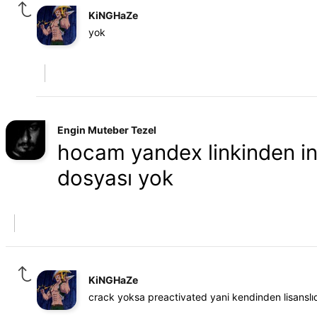
KiNGHaZe
yok
Engin Muteber Tezel
hocam yandex linkinden ind
dosyası yok
KiNGHaZe
crack yoksa preactivated yani kendinden lisanslıd