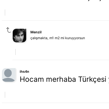
Menzil
çalışmakta, m1 m2 mi kuruyyorsun
ihs4n
Hocam merhaba Türkçesi