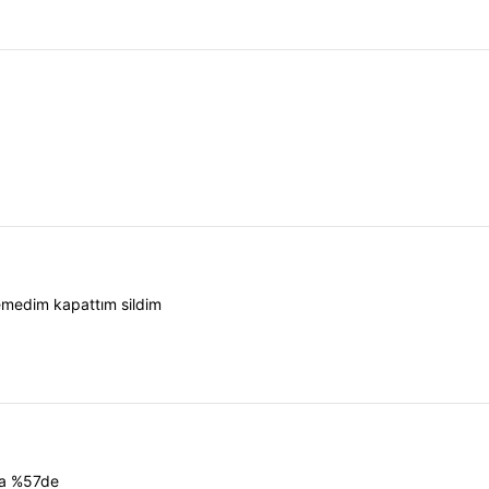
emedim kapattım sildim
ala %57de