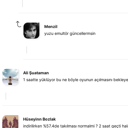
Menzil
yuzu emultör güncellermsin
Ali Şuataman
1 saatte yüklüyor bu ne böyle oyunun açılmasını bekley
Hüseyinn Bozlak
indirilirken %57.4de takılması normalmi ? 2 saat geçti h