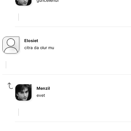
güncellendi
Elosiet
citra da olur mu
Menzil
evet