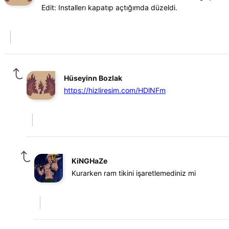
Edit: Installerı kapatıp açtığımda düzeldi.
Hüseyinn Bozlak
https://hizliresim.com/HDlNFm
KiNGHaZe
Kurarken ram tikini işaretlemediniz mi