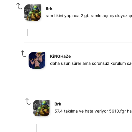
Brk
ram tikini yapınca 2 gb ramle açmış oluyoz ç
KiNGHaZe
daha uzun sürer ama sorunsuz kurulum sağ
Brk
57.4 takılma ve hata veriyor 5610.fgr 