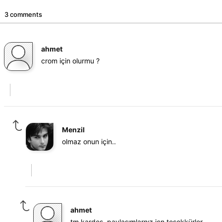
3 comments
ahmet
crom için olurmu ?
Menzil
olmaz onun için..
ahmet
tm kardes, paylaşımlarnız içn teşekkürler.