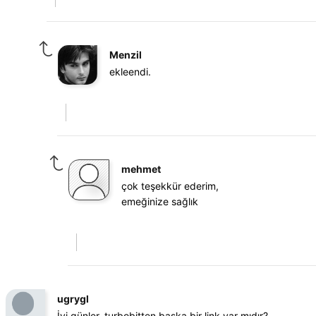
Menzil
ekleendi.
mehmet
çok teşekkür ederim,
emeğinize sağlık
ugrygl
İyi günler, turbobitten başka bir link var mıdır?