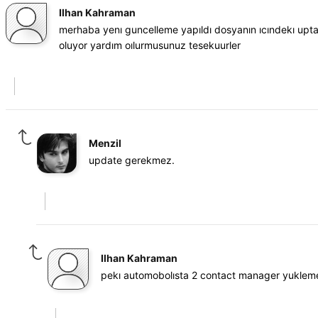
Ilhan Kahraman
merhaba yenı guncelleme yapıldı dosyanın ıcındekı upt
oluyor yardım oılurmusunuz tesekuurler
Menzil
update gerekmez.
Ilhan Kahraman
pekı automobolısta 2 contact manager yukleme