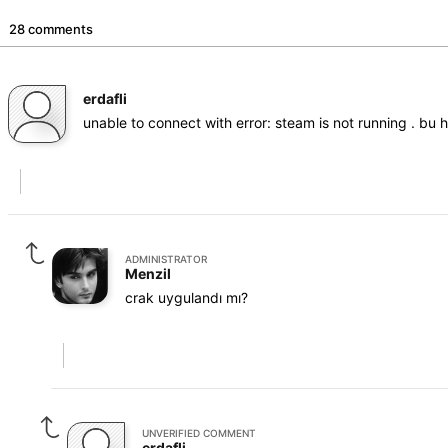
28 comments
erdafli
unable to connect with error: steam is not running . bu h
ADMINISTRATOR
Menzil
crak uygulandı mı?
UNVERIFIED COMMENT
erdafli