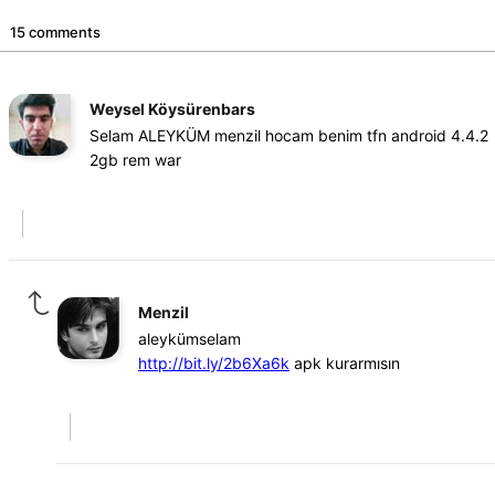
15 comments
Weysel Köysürenbars
Selam ALEYKÜM menzil hocam benim tfn android 4.4.2
2gb rem war
Menzil
aleykümselam
http://bit.ly/2b6Xa6k
apk kurarmısın