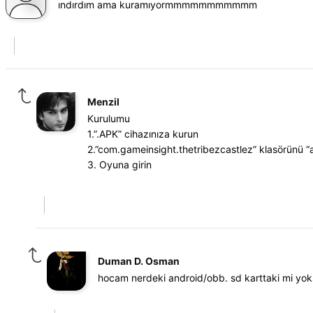
ındırdım ama kuramıyormmmmmmmmmmm
Menzil
Kurulumu
1.”.APK” cihazınıza kurun
2.”com.gameinsight.thetribezcastlez” klasörünü “a
3. Oyuna girin
Duman D. Osman
hocam nerdeki android/obb. sd karttaki mi yoks