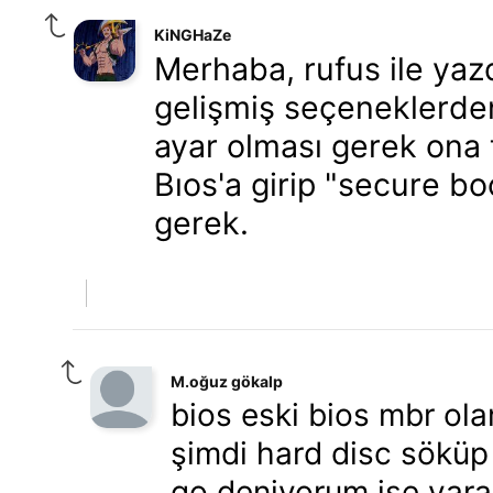
KiNGHaZe
Merhaba, rufus ile yaz
gelişmiş seçeneklerden
ayar olması gerek ona ti
Bıos'a girip "secure b
gerek.
M.oğuz gökalp
bios eski bios mbr ol
şimdi hard disc söküp
go deniyorum işe yara