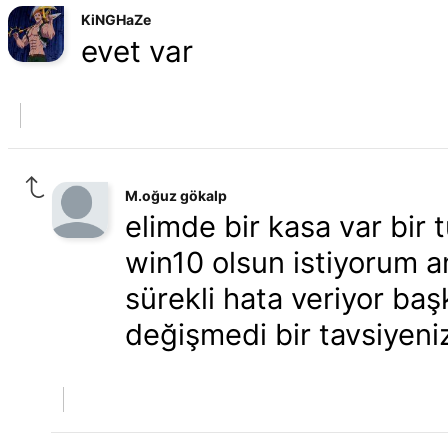
KiNGHaZe
evet var
M.oğuz gökalp
elimde bir kasa var bi
win10 olsun istiyorum a
sürekli hata veriyor b
değişmedi bir tavsiyeniz