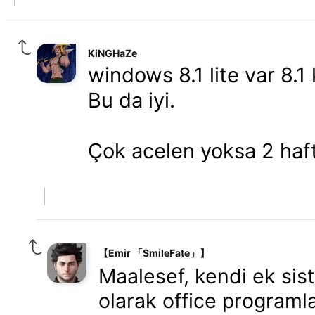
KiNGHaZe
windows 8.1 lite var 8.1 
Bu da iyi.
Çok acelen yoksa 2 haf
【Emir 「SmileFate」】
Maalesef, kendi ek sis
olarak office programla