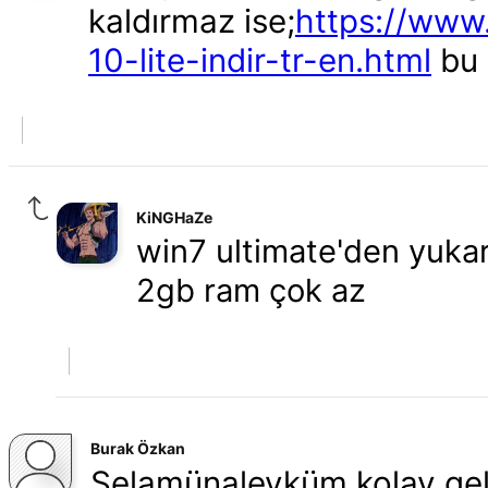
kaldırmaz ise;
https://www.
10-lite-indir-tr-en.html
bu 
KiNGHaZe
win7 ultimate'den yukar
2gb ram çok az
Burak Özkan
Selamünaleyküm kolay ge