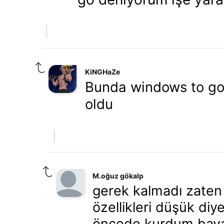
KiNGHaZe
Bunda windows to go si
oldu
M.oğuz gökalp
gerek kalmadı zaten b
özellikleri düşük diy
öncede kurdum bayağ