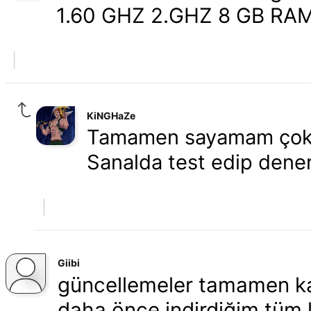
1.60 GHZ 2.GHZ 8 GB R
KiNGHaZe
Tamamen sayamam çok f
Sanalda test edip dener
Giibi
güncellemeler tamamen ka
daha önce indirdiğim tüm 