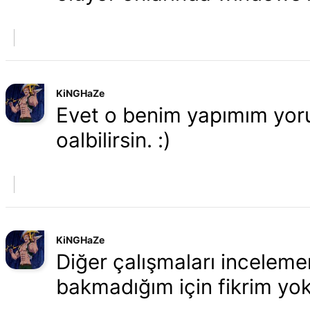
KiNGHaZe
Evet o benim yapımım yoru
oalbilirsin. :)
KiNGHaZe
Diğer çalışmaları inceleme
bakmadığım için fikrim yok