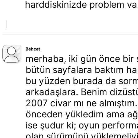
harddiskinizde problem var
Behcet
merhaba, iki gün önce bir
bütün sayfalara baktım h
bu yüzden burada da sorma
arkadaşlara. Benim dizüstü
2007 civar mı ne almıştım.
önceden yükledim ama ağırl
ise şudur ki; oyun perform
olan sürümünü yüklemeliyi