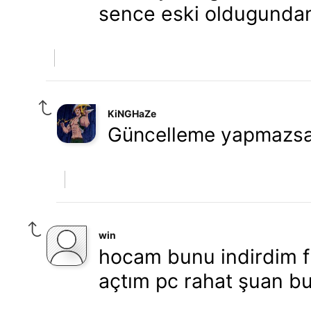
sence eski oldugundan
KiNGHaZe
Güncelleme yapmazsas
win
hocam bunu indirdim f
açtım pc rahat şuan bu 