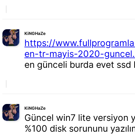
KiNGHaZe
https://www.fullprogramla
en-tr-mayis-2020-guncel.
en günceli burda evet ssd
KiNGHaZe
Güncel win7 lite versiyon 
%100 disk sorununu yazılım