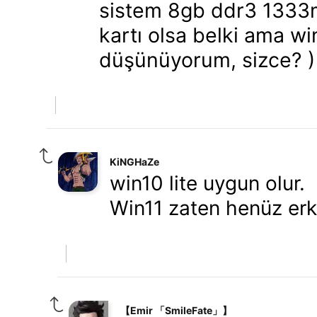
sistem 8gb ddr3 1333mh
kartı olsa belki ama win
düşünüyorum, sizce? )
KiNGHaZe
win10 lite uygun olur.
Win11 zaten henüz erk
【Emir 「SmileFate」】