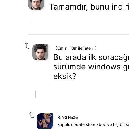
Tamamdır, bunu indir
【Emir 「SmileFate」】
Bu arada ilk soracağ
sürümde windows gün
eksik?
KiNGHaZe
kapalı, update store xbox vb hiç bir 