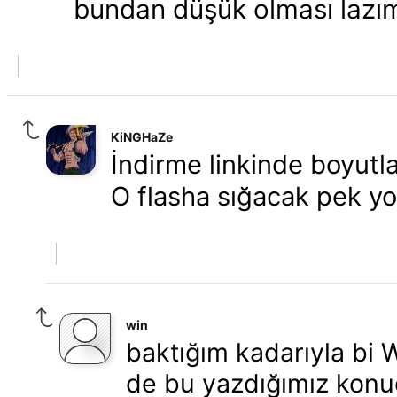
bundan düşük olması lazı
KiNGHaZe
İndirme linkinde boyutl
O flasha sığacak pek yok
win
baktığım kadarıyla bi
de bu yazdığımız konu