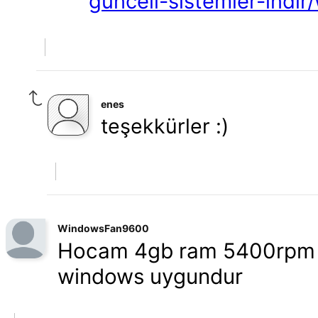
guncell-sistemler-indi
enes
teşekkürler :)
WindowsFan9600
Hocam 4gb ram 5400rpm hd
windows uygundur