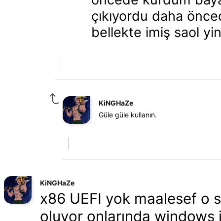
çıkıyordu daha önce
bellekte imiş saol yi
KiNGHaZe
Güle güle kullanın.
KiNGHaZe
x86 UEFI yok maalesef o s
oluyor onlarında windows i