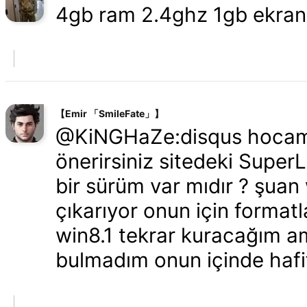
4gb ram 2.4ghz 1gb ekran 
【Emir 「SmileFate」】
@KiNGHaZe:disqus hocam e
önerirsiniz sitedeki Super
bir sürüm var mıdır ? şuan 
çıkarıyor onun için format
win8.1 tekrar kuracağım ama
bulmadım onun içinde hafi