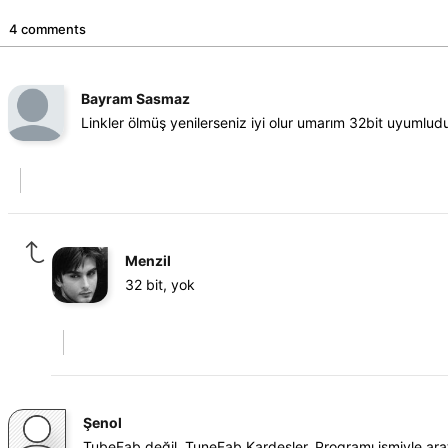
4 comments
Bayram Sasmaz
Linkler ölmüş yenilerseniz iyi olur umarım 32bit uyumlud
Menzil
32 bit, yok
Şenol
TubeFab değil, TuneFab Kardeşler. Programı ismiyle arat