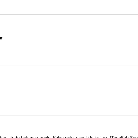
ur
an sitede bulamaz böyle. Kolay gele, esenlikle kalınız. (TuneFab Scr