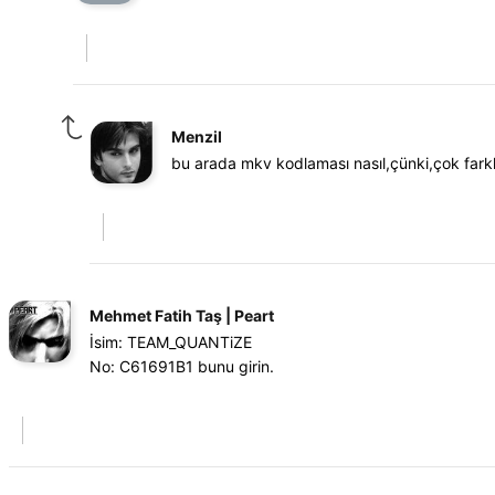
Menzil
bu arada mkv kodlaması nasıl,çünki,çok farklı
Mehmet Fatih Taş | Peart
İsim: TEAM_QUANTiZE
No: C61691B1 bunu girin.