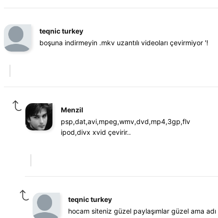
teqnic turkey
boşuna indirmeyin .mkv uzantılı videoları çevirmiyor '!
Menzil
psp,dat,avi,mpeg,wmv,dvd,mp4,3gp,flv
ipod,divx xvid çevirir..
teqnic turkey
hocam siteniz güzel paylaşımlar güzel ama ad