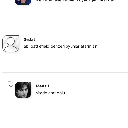
Sedat
abi battlefield benzeri oyunlar atarmısın
Menzil
sitede arat dolu.