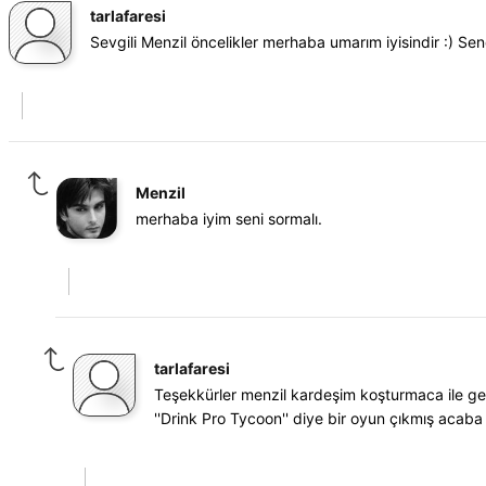
tarlafaresi
Sevgili Menzil öncelikler merhaba umarım iyisindir :) Sen
Menzil
merhaba iyim seni sormalı.
tarlafaresi
Teşekkürler menzil kardeşim koşturmaca ile geç
''Drink Pro Tycoon'' diye bir oyun çıkmış acaba 