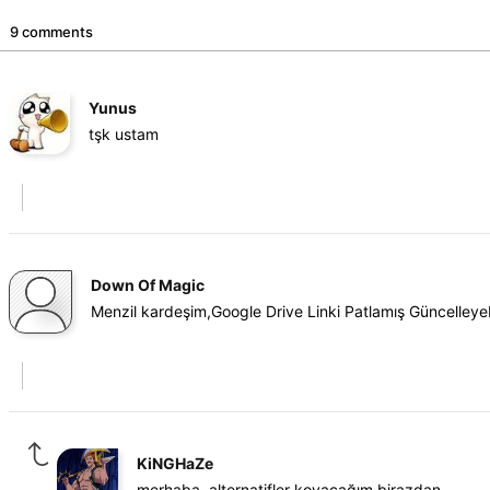
9 comments
Yunus
tşk ustam
Down Of Magic
Menzil kardeşim,Google Drive Linki Patlamış Güncelleyebi
KiNGHaZe
merhaba, alternatifler koyacağım birazdan