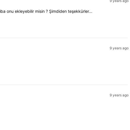
9 years ago
iba onu ekleyebilir misin ? Şimdiden teşekkürler...
9 years ago
9 years ago