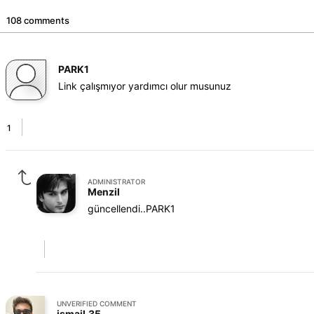
108 comments
PARK1
Link çalışmıyor yardımcı olur musunuz
1
ADMINISTRATOR
Menzil
güncellendi..PARK1
UNVERIFIED COMMENT
ismail.35