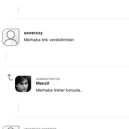
sonerozy
Merhaba link verebilirmisin
ADMINISTRATOR
Menzil
Merhaba linkler konuda..