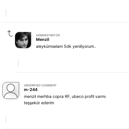
ADMINISTRATOR
Menzil
aleykümselam 5dk yeniliyorum..
UNVERIFIED COMMENT
m-244
menzil merhba copra RF, ubeco profil varmı
teşşekür ederim