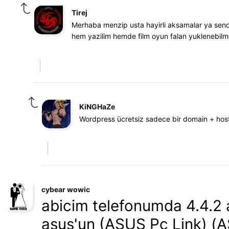
Tirej
Merhaba menzip usta hayirli aksamalar ya send
hem yazilim hemde film oyun falan yuklenebilme
KiNGHaZe
Wordpress ücretsiz sadece bir domain + hos
cybear wowic
abicim telefonumda 4.4.2 
asus'un (ASUS Pc Link) (A