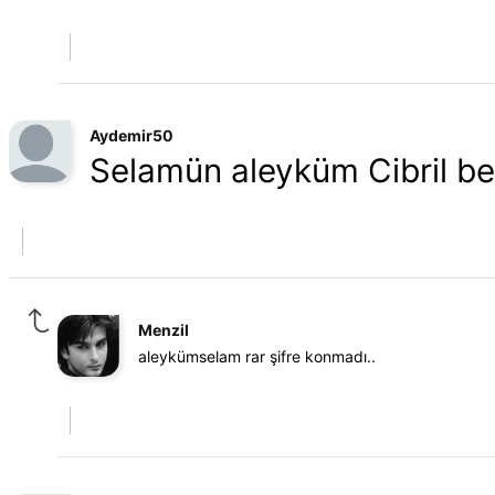
Aydemir50
Selamün aleyküm Cibril bey
Menzil
aleykümselam rar şifre konmadı..