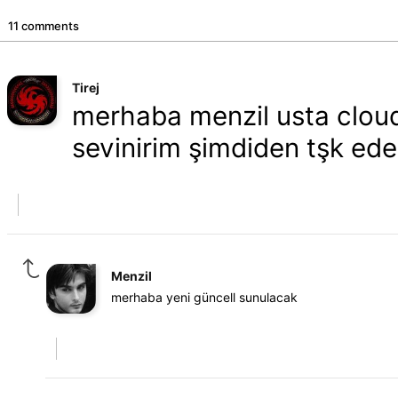
11 comments
Tirej
merhaba menzil usta cloud
sevinirim şimdiden tşk ede
Menzil
merhaba yeni güncell sunulacak