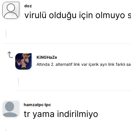
doz
virulü olduğu için olmuyo 
KiNGHaZe
Altında 2. alternatif link var içerik ayrı link farkl
hamzatpc tpc
tr yama indirilmiyo