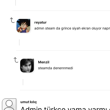
reyatur
admın steam da grince siyah ekran oluyor nap
Menzil
steamda denennmedi
umut kılıç
Admin türkçe yama varmı 