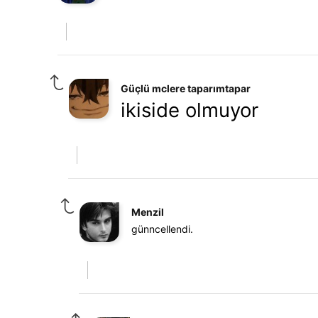
Güçlü mclere taparımtapar
ikiside olmuyor
Menzil
günncellendi.