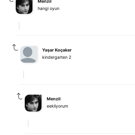
Menzil
hangi oyun
Yaşar Koçaker
kindergarten 2
Menzil
eekliyorum