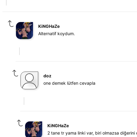
KiNGHaZe
Alternatif koydum.
doz
one demek lütfen cevapla
KiNGHaZe
2 tane tr yama linki var, biri olmazsa diğerini