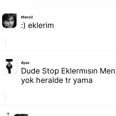
Menzil
:) eklerim
Ayaz
Dude Stop Eklermısın Menzi
yok heralde tr yama