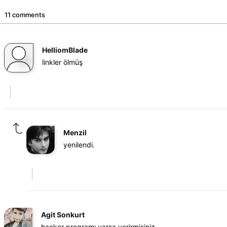
11 comments
HelliomBlade
linkler ölmüş
Menzil
yenilendi.
Agit Sonkurt
hacker programı varsa verirmisiniz