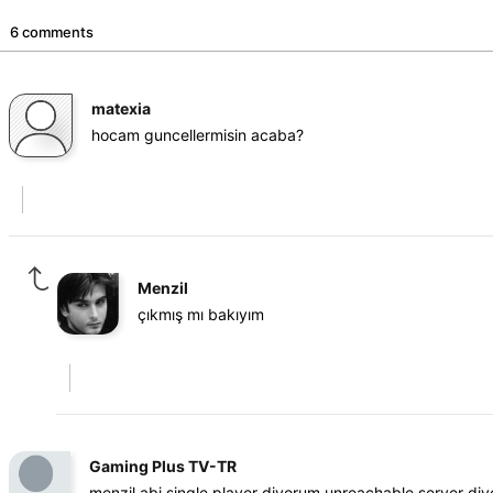
6 comments
matexia
hocam guncellermisin acaba?
Menzil
çıkmış mı bakıyım
Gaming Plus TV-TR
menzil abi single player diyorum unreachable server diy