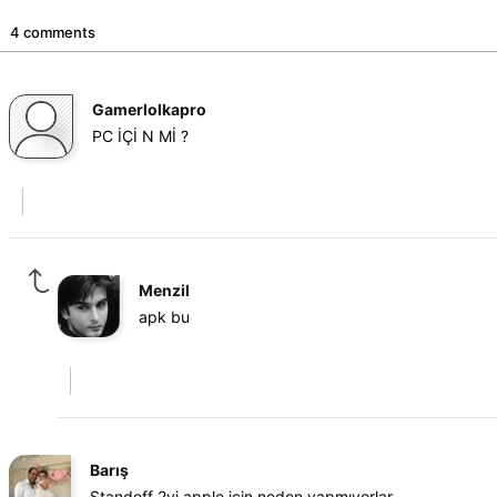
4 comments
Gamerlolkapro
PC İÇİ N Mİ ?
Menzil
apk bu
Barış
Standoff 2yi apple için neden yapmıyorlar