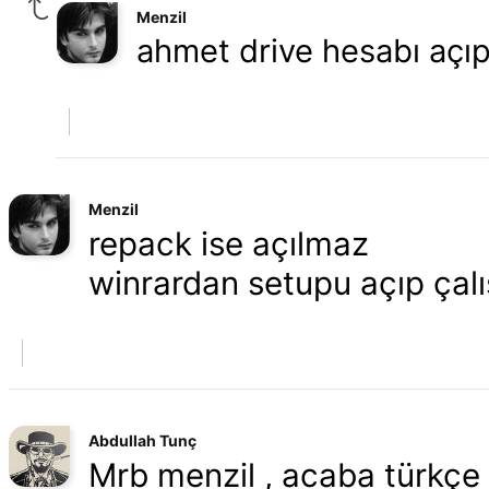
Menzil
ahmet drive hesabı açıp
Menzil
repack ise açılmaz
winrardan setupu açıp çalış
Abdullah Tunç
Mrb menzil , acaba türkçe 