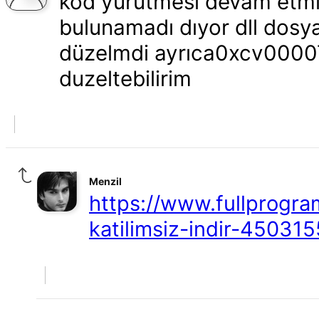
kod yürütmesi devam etmi
bulunamadı dıyor dll dosyas
düzelmdi ayrıca0xcv00007
duzeltebilirim
Menzil
https://www.fullprogram
katilimsiz-indir-450315