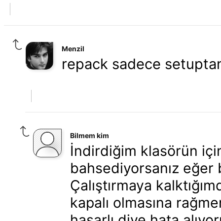
Menzil
repack sadece setupta
Bilmem kim
İndirdiğim klasörün iç
bahsediyorsanız eğer
Çalıştırmaya kalktığım
kapalı olmasına rağme
hasarlı diye hata alıyo