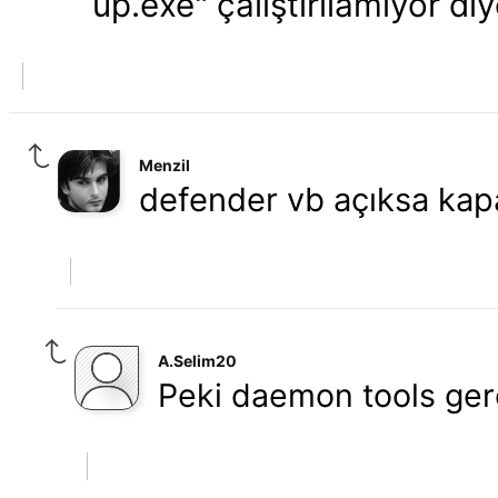
up.exe" çalıştırılamıyor di
Menzil
defender vb açıksa kap
A.Selim20
Peki daemon tools ger