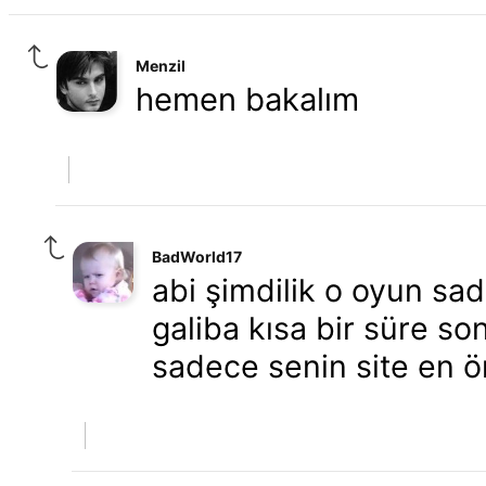
Menzil
hemen bakalım
BadWorld17
abi şimdilik o oyun sad
galiba kısa bir süre s
sadece senin site en ö