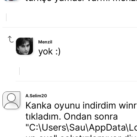
Menzil
yok :)
A.Selim20
Kanka oyunu indirdim winr
tıkladım. Ondan sonra
"C:\Users\Sau\AppData\L