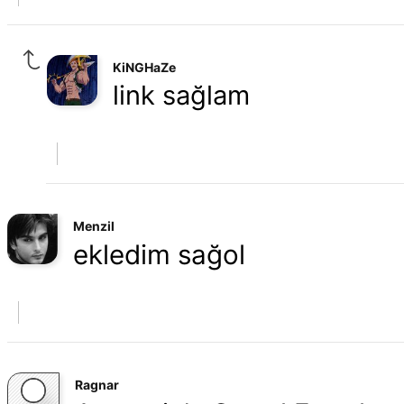
KiNGHaZe
link sağlam
Menzil
ekledim sağol
Ragnar