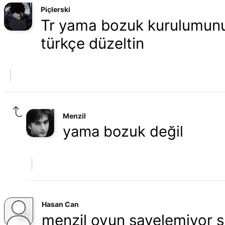
Piçlerski
Tr yama bozuk kurulumunu 
türkçe düzeltin
Menzil
yama bozuk değil
Hasan Can
menzil oyun savelemiyor sü