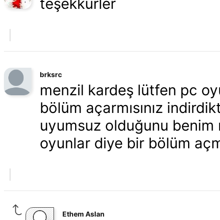
teşekkürler
brksrc
menzil kardeş lütfen pc oy
bölüm açarmısınız indirdik
uyumsuz olduğunu benim r
oyunlar diye bir bölüm açm
Ethem Aslan