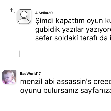
A.Selim20
Şimdi kapattım oyun ku
gubidik yazılar yazıyo
sefer soldaki tarafı da 
BadWorld17
menzil abi assassin's creed
oyunu bulursanız sayfanıza 