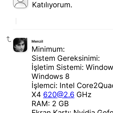
Katılıyorum.
Menzil
Minimum:
Sistem Gereksinimi:
İşletim Sistemi: Windo
Windows 8
İşlemci: Intel Core2Qu
X4
620@2.6
GHz
RAM: 2 GB
Ekran Kartı: Nvidia G