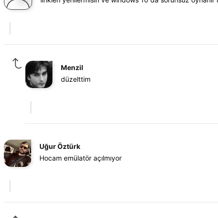
Menzil
düzelttim
Uğur Öztürk
Hocam emülatör açılmıyor