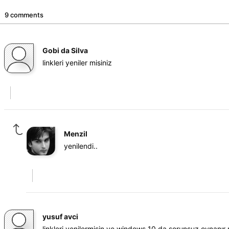
9 comments
Gobi da Silva
linkleri yeniler misiniz
Menzil
yenilendi..
yusuf avci
linkleri yenilermisin ve windows 10 da sorunsuz oynanır 