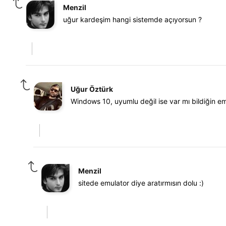
Menzil
uğur kardeşim hangi sistemde açıyorsun ?
Uğur Öztürk
Windows 10, uyumlu değil ise var mı bildiğin e
Menzil
sitede emulator diye aratırmısın dolu :)