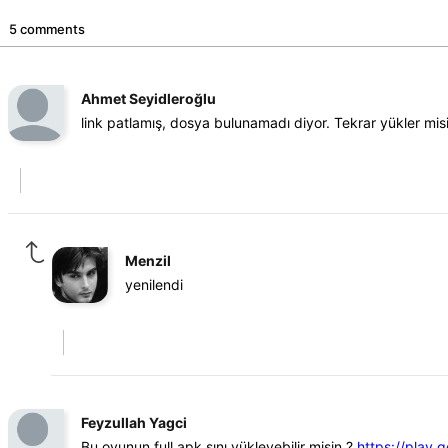
5 comments
Ahmet Seyidleroğlu
link patlamış, dosya bulunamadı diyor. Tekrar yükler mis
Menzil
yenilendi
Feyzullah Yagci
Bu oyunun full apk sını yükleyebilir misin ?
https://play.