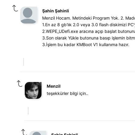
Şahin Şahinli
Menzil Hocam. Metindeki Program Yok. 2. Madd
1.En az 8 gb'lık 2.0 veya 3.0 flash diskimizi PC
2.WEPE_UDefi.exe aracına açıp başlat butonuna 
3.Son olarak Yükle butonuna basıp işlemin bitm
3.İşlem bu kadar KMBoot V1 kullanıma hazır.
Menzil
teşekkürler bilgi için..
Şahin Şahinli