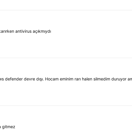
karırken antivirus açıkmıydı
s defender devre dışı. Hocam eminim rarı halen silmedim duruyor ama
a gitmez