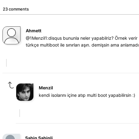
23 comments
Ahmett
@1Menzil1:disqus bununla neler yapabilriz? Örnek verir 
türkçe multiboot ile sınırları aşın. demişsin ama anlamad
Menzil
kendi isolarını içine atıp multi boot yapabilirsin :)
Şahin Şahinli