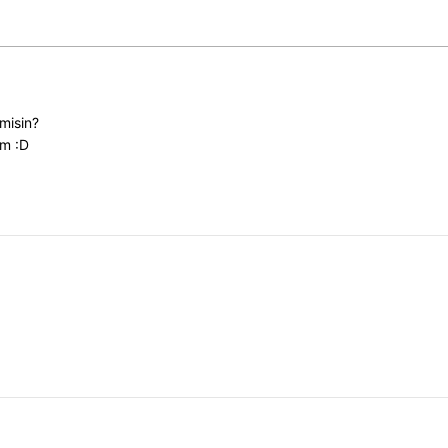
misin?
ım :D