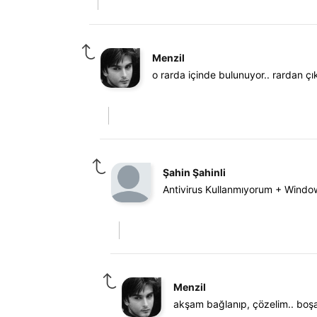
Menzil
o rarda içinde bulunuyor.. rardan çı
Şahin Şahinli
Antivirus Kullanmıyorum + Window
Menzil
akşam bağlanıp, çözelim.. boş