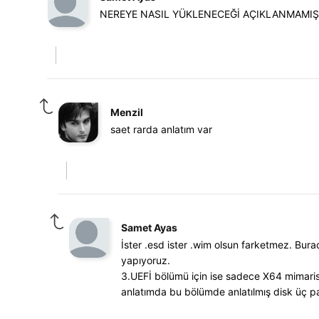
NEREYE NASIL YÜKLENECEĞİ AÇIKLANMAMIŞ 
Menzil
saet rarda anlatım var
Samet Ayas
İster .esd ister .wim olsun farketmez. Bu
yapıyoruz.
3.UEFİ bölümü için ise sadece X64 mimaris
anlatımda bu bölümde anlatılmış disk üç p