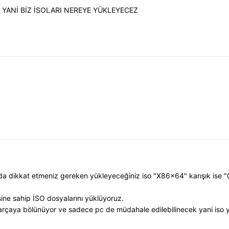
YANİ BİZ İSOLARI NEREYE YÜKLEYECEZ
rada dikkat etmeniz gereken yükleyeceğiniz iso "X86x64" karışık is
ine sahip İSO dosyalarını yüklüyoruz.
arçaya bölünüyor ve sadece pc de müdahale edilebilinecek yani iso 